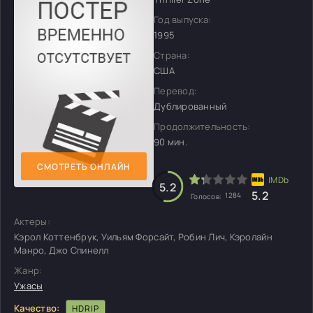
Год выпуска:
1995
Страна:
США
Перевод:
Дублированный
Продолжительность:
90 мин.
СМОТРЕТЬ ОНЛАЙН
5.2
5.2
1284
Голосов:
Актеры:
Кэрол Коттенбрук, Уильям Форсайт, Робин Лич, Кэролайн
Манро, Джо Спинелл
Жанр:
Ужасы
Качество:
HDRIP