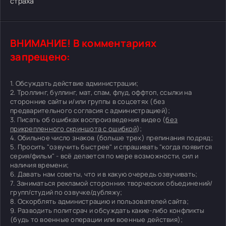
страха
ВНИМАНИЕ! В комментариях
запрещено:
1. Обсуждать действие администрации;
2. Троллинг, буллинг, мат, спам, флуд, оффтоп, ссылки на
сторонние сайты и/или группы в соцсетях (без
предварительного согласия с администрацией);
3. Писать об ошибках воспроизведения видео (
без
прикрепленного скриншота с ошибкой
);
4. Обильное число знаков (больше трех) препинания подряд;
5. Просить "озвучить быстрее" и спрашивать "когда появится
серия/фильм" - всё делается по мере возможности, сил и
наличия времени;
6. Давать нам советы, что и в какую очередь озвучивать;
7. Заниматься рекламой сторонних творческих объединений/
групп/студий по озвучке/дубляжу;
8. Оскорблять администрацию и пользователей сайта;
9. Разводить политсрач и обсуждать какие-либо конфликты
(будь то военные операции или военные действия);