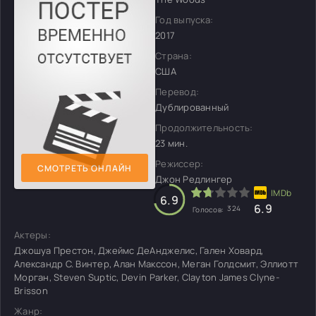
Год выпуска:
2017
Страна:
США
Перевод:
Дублированный
Продолжительность:
23 мин.
Режиссер:
СМОТРЕТЬ ОНЛАЙН
Джон Редлингер
6.9
6.9
324
Голосов:
Актеры:
Джошуа Престон, Джеймс ДеАнджелис, Гален Ховард,
Александр С. Винтер, Алан Макссон, Меган Голдсмит, Эллиотт
Морган, Steven Suptic, Devin Parker, Clayton James Clyne-
Brisson
Жанр: