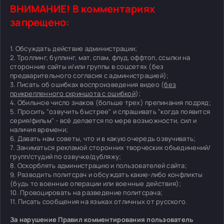
ВНИМАНИЕ! В комментариях
запрещено:
1. Обсуждать действие администрации;
2. Троллинг, буллинг, мат, спам, флуд, оффтоп, ссылки на
сторонние сайты и/или группы в соцсетях (без
предварительного согласия с администрацией);
3. Писать об ошибках воспроизведения видео (
без
прикрепленного скриншота с ошибкой
);
4. Обильное число знаков (больше трех) препинания подряд;
5. Просить "озвучить быстрее" и спрашивать "когда появится
серия/фильм" - всё делается по мере возможности, сил и
наличия времени;
6. Давать нам советы, что и в какую очередь озвучивать;
7. Заниматься рекламой сторонних творческих объединений/
групп/студий по озвучке/дубляжу;
8. Оскорблять администрацию и пользователей сайта;
9. Разводить политсрач и обсуждать какие-либо конфликты
(будь то военные операции или военные действия);
10. Провоцировать на разведение политсрача;
11. Писать сообщения на языках отличных от русского.
За нарушение Правил комментирования пользователь