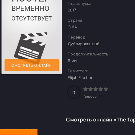
Год выпуска:
2017
Страна:
США
Перевод:
Дублированный
Продолжительность:
6 мин.
СМОТРЕТЬ ОНЛАЙН
Режиссер:
Elijah Fischer
0
0
Голосов:
Смотреть онлайн «The Ta