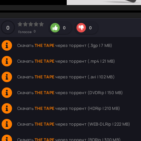
hd2160
hd1440
highres
hd1080
hd720
large
medium
small
tiny
0
0
0
0
Голосов:
Скачать
THE TAPE
через торрент (.3gp | 7 MB)
Скачать
THE TAPE
через торрент (.mp4 | 21 MB)
Скачать
THE TAPE
через торрент (.avi | 102 MB)
Скачать
THE TAPE
через торрент (DVDRip | 150 MB)
Скачать
THE TAPE
через торрент (HDRip | 210 MB)
Скачать
THE TAPE
через торрент (WEB-DLRip | 222 MB)
Скачать
THE TAPE
через торрент (BDRip | 300 MB)