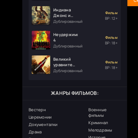
С
Индиана
Фильм
Джонс и
ВР: 12+
колесо
Дублированный
судьбы
Неудержимые
Фильм
4
ВР: 18+
Дублированный
Великий
Фильм
уравнитель
ВР: 18+
3
Дублированный
ЖАНРЫ ФИЛЬМОВ:
Вестерн
Военные
фильмы
Церемонии
Криминал
Документалки
Мелодрамы
Драма
История