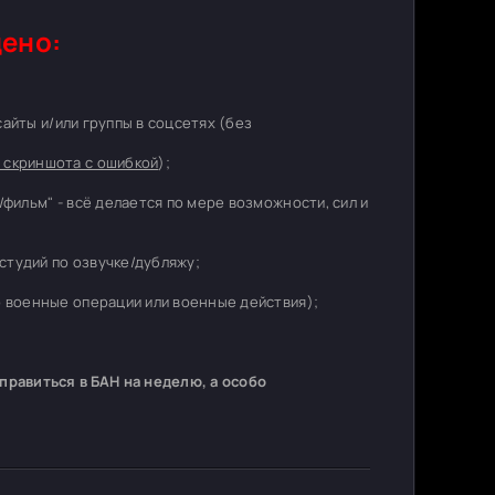
ено:
 сайты и/или группы в соцсетях (без
 скриншота с ошибкой
);
/фильм" - всё делается по мере возможности, сил и
студий по озвучке/дубляжу;
о военные операции или военные действия);
равиться в БАН на неделю, а особо