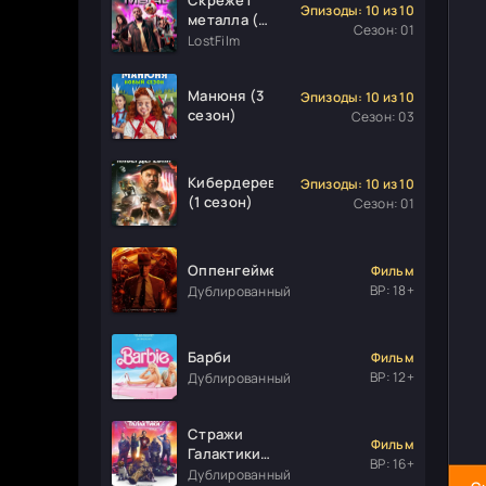
Эпизоды: 10 из 10
металла (1
Сезон: 01
сезон)
LostFilm
Манюня (3
Эпизоды: 10 из 10
сезон)
Сезон: 03
Кибердеревня
Эпизоды: 10 из 10
(1 сезон)
Сезон: 01
Оппенгеймер
Фильм
ВР: 18+
Дублированный
Барби
Фильм
ВР: 12+
Дублированный
Стражи
Фильм
Галактики.
ВР: 16+
Часть 3
Дублированный