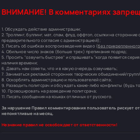
ВНИМАНИЕ! В комментариях запрещ
1. Обсуждать действие администрации;
2. Троллинг, буллинг, мат, спам, флуд, оффтоп, ссылки на сторонние
предварительного согласия с администрацией);
3. Писать об ошибках воспроизведения видео (
без прикрепленного
4. Обильное число знаков (больше трех) препинания подряд;
5. Просить "озвучить быстрее" и спрашивать "когда появится серия
наличия времени;
6. Давать нам советы, что и в какую очередь озвучивать;
7. Заниматься рекламой сторонних творческих объединений/групп/
8. Оскорблять администрацию и пользователей сайта;
9. Разводить политсрач и обсуждать какие-либо конфликты (будь т
10. Провоцировать на разведение политсрача;
11. Писать сообщения на языках отличных от русского.
За нарушение Правил комментирования пользователь рискует отп
непонятливые на месяц.
Незнание правил не освобождает от ответственности!