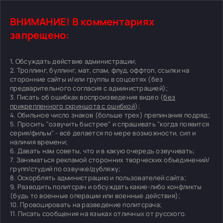
ВНИМАНИЕ! В комментариях
запрещено:
1. Обсуждать действие администрации;
2. Троллинг, буллинг, мат, спам, флуд, оффтоп, ссылки на
сторонние сайты и/или группы в соцсетях (без
предварительного согласия с администрацией);
3. Писать об ошибках воспроизведения видео (
без
прикрепленного скриншота с ошибкой
);
4. Обильное число знаков (больше трех) препинания подряд;
5. Просить "озвучить быстрее" и спрашивать "когда появится
серия/фильм" - всё делается по мере возможности, сил и
наличия времени;
6. Давать нам советы, что и в какую очередь озвучивать;
7. Заниматься рекламой сторонних творческих объединений/
групп/студий по озвучке/дубляжу;
8. Оскорблять администрацию и пользователей сайта;
9. Разводить политсрач и обсуждать какие-либо конфликты
(будь то военные операции или военные действия);
10. Провоцировать на разведение политсрача;
11. Писать сообщения на языках отличных от русского.