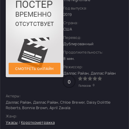
Год выпуска:
2019
Страна:
США
Перевод:
Дублированный
Продолжительность:
8 мин.
Режиссер:
СМОТРЕТЬ ОНЛАЙН
Даллас Райан, Даллас Райан
0
0
Голосов:
Актеры:
Даллас Райан, Даллас Райан, Chloe Brewer, Daisy Dolittle
Roberts, Bonnie Brown, April Zavala
Жанр:
Ужасы
/
Короткометражка