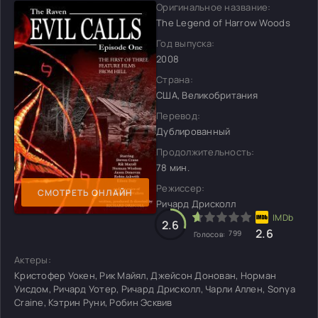
Оригинальное название:
The Legend of Harrow Woods
Год выпуска:
2008
Страна:
США, Великобритания
Перевод:
Дублированный
Продолжительность:
78 мин.
Режиссер:
СМОТРЕТЬ ОНЛАЙН
Ричард Дрисколл
2.6
2.6
799
Голосов:
Актеры:
Кристофер Уокен, Рик Майял, Джейсон Донован, Норман
Уисдом, Ричард Уотер, Ричард Дрисколл, Чарли Аллен, Sonya
Craine, Кэтрин Руни, Робин Эсквив