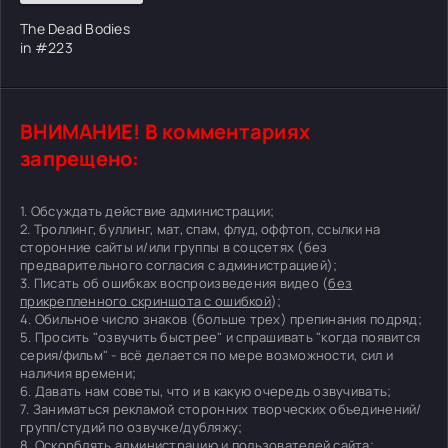
The Dead Bodies
in #223
ВНИМАНИЕ! В комментариях
запрещено:
1. Обсуждать действие администрации;
2. Троллинг, буллинг, мат, спам, флуд, оффтоп, ссылки на
сторонние сайты и/или группы в соцсетях (без
предварительного согласия с администрацией);
3. Писать об ошибках воспроизведения видео (
без
прикрепленного скриншота с ошибкой
);
4. Обильное число знаков (больше трех) препинания подряд;
5. Просить "озвучить быстрее" и спрашивать "когда появится
серия/фильм" - всё делается по мере возможности, сил и
наличия времени;
6. Давать нам советы, что и в какую очередь озвучивать;
7. Заниматься рекламой сторонних творческих объединений/
групп/студий по озвучке/дубляжу;
8. Оскорблять администрацию и пользователей сайта;