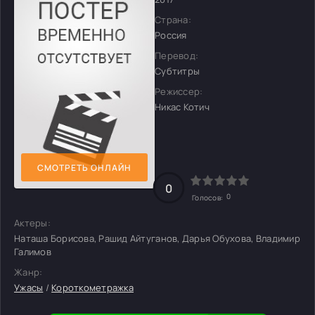
Страна:
Россия
Перевод:
Субтитры
Режиссер:
Никас Котич
СМОТРЕТЬ ОНЛАЙН
0
0
Голосов:
Актеры:
Наташа Борисова, Рашид Айтуганов, Дарья Обухова, Владимир
Галимов
Жанр:
Ужасы
/
Короткометражка