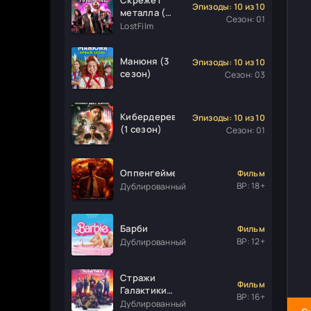
Эпизоды: 10 из 10
металла (1
Сезон: 01
сезон)
LostFilm
Манюня (3
Эпизоды: 10 из 10
сезон)
Сезон: 03
Кибердеревня
Эпизоды: 10 из 10
(1 сезон)
Сезон: 01
Оппенгеймер
Фильм
ВР: 18+
Дублированный
Барби
Фильм
ВР: 12+
Дублированный
Стражи
Фильм
Галактики.
ВР: 16+
Часть 3
Дублированный