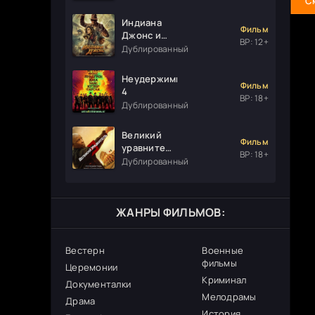
С
Индиана
Фильм
Джонс и
ВР: 12+
колесо
Дублированный
судьбы
Неудержимые
Фильм
4
ВР: 18+
Дублированный
Великий
Фильм
уравнитель
ВР: 18+
3
Дублированный
ЖАНРЫ ФИЛЬМОВ:
Вестерн
Военные
фильмы
Церемонии
Криминал
Документалки
Мелодрамы
Драма
История