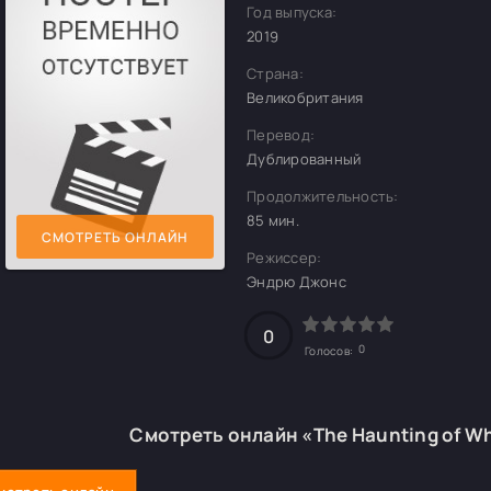
Год выпуска:
2019
Страна:
Великобритания
Перевод:
Дублированный
Продолжительность:
85 мин.
СМОТРЕТЬ ОНЛАЙН
Режиссер:
Эндрю Джонс
0
0
Голосов:
Смотреть онлайн «The Haunting of Wh