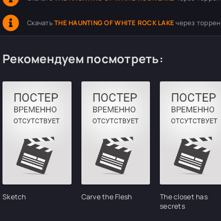
Скачать
THE HAUNTING OF WHITE ROCK LAKE
через торрент
Рекомендуем посмотреть:
Sketch
Carve the Flesh
The closet has
secrets