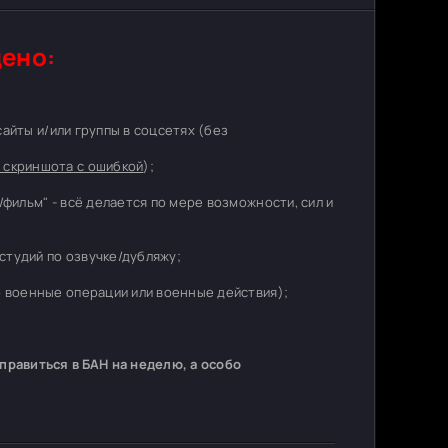
ено:
 сайты и/или группы в соцсетях (без
 скриншота с ошибкой
);
/фильм" - всё делается по мере возможности, сил и
студий по озвучке/дубляжу;
о военные операции или военные действия);
равиться в БАН на неделю, а особо