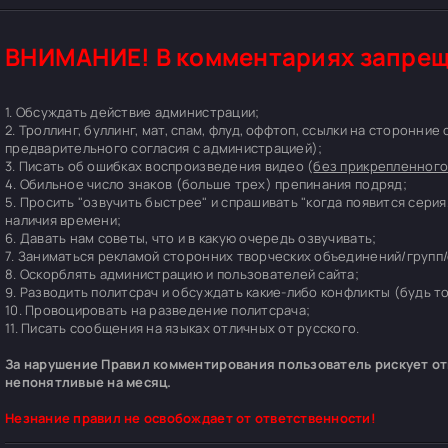
ВНИМАНИЕ! В комментариях запрещ
1. Обсуждать действие администрации;
2. Троллинг, буллинг, мат, спам, флуд, оффтоп, ссылки на сторонние
предварительного согласия с администрацией);
3. Писать об ошибках воспроизведения видео (
без прикрепленного
4. Обильное число знаков (больше трех) препинания подряд;
5. Просить "озвучить быстрее" и спрашивать "когда появится серия
наличия времени;
6. Давать нам советы, что и в какую очередь озвучивать;
7. Заниматься рекламой сторонних творческих объединений/групп/
8. Оскорблять администрацию и пользователей сайта;
9. Разводить политсрач и обсуждать какие-либо конфликты (будь т
10. Провоцировать на разведение политсрача;
11. Писать сообщения на языках отличных от русского.
За нарушение Правил комментирования пользователь рискует отп
непонятливые на месяц.
Незнание правил не освобождает от ответственности!