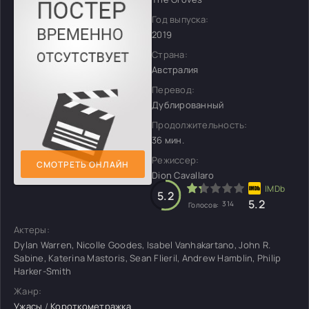
Год выпуска:
2019
Страна:
Австралия
Перевод:
Дублированный
Продолжительность:
36 мин.
Режиссер:
СМОТРЕТЬ ОНЛАЙН
Dion Cavallaro
5.2
5.2
314
Голосов:
Актеры:
Dylan Warren, Nicolle Goodes, Isabel Vanhakartano, John R.
Sabine, Katerina Mastoris, Sean Flieril, Andrew Hamblin, Philip
Harker-Smith
Жанр:
Ужасы
/
Короткометражка