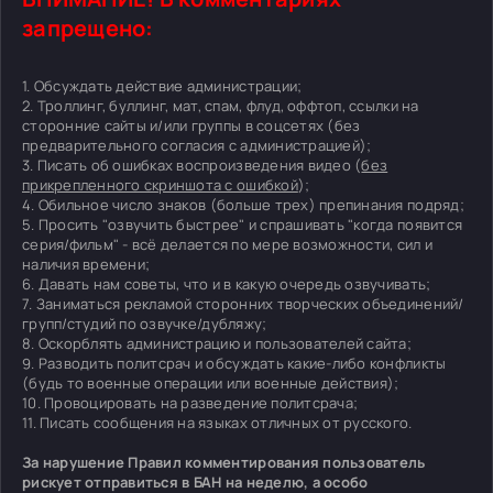
запрещено:
1. Обсуждать действие администрации;
2. Троллинг, буллинг, мат, спам, флуд, оффтоп, ссылки на
сторонние сайты и/или группы в соцсетях (без
предварительного согласия с администрацией);
3. Писать об ошибках воспроизведения видео (
без
прикрепленного скриншота с ошибкой
);
4. Обильное число знаков (больше трех) препинания подряд;
5. Просить "озвучить быстрее" и спрашивать "когда появится
серия/фильм" - всё делается по мере возможности, сил и
наличия времени;
6. Давать нам советы, что и в какую очередь озвучивать;
7. Заниматься рекламой сторонних творческих объединений/
групп/студий по озвучке/дубляжу;
8. Оскорблять администрацию и пользователей сайта;
9. Разводить политсрач и обсуждать какие-либо конфликты
(будь то военные операции или военные действия);
10. Провоцировать на разведение политсрача;
11. Писать сообщения на языках отличных от русского.
За нарушение Правил комментирования пользователь
рискует отправиться в БАН на неделю, а особо