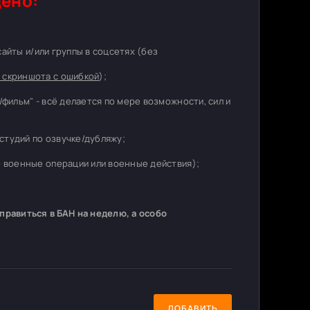
ено:
 сайты и/или группы в соцсетях (без
 скриншота с ошибкой
);
/фильм" - всё делается по мере возможности, сил и
студий по озвучке/дубляжу;
о военные операции или военные действия);
равиться в БАН на неделю, а особо
ДОБАВИТЬ