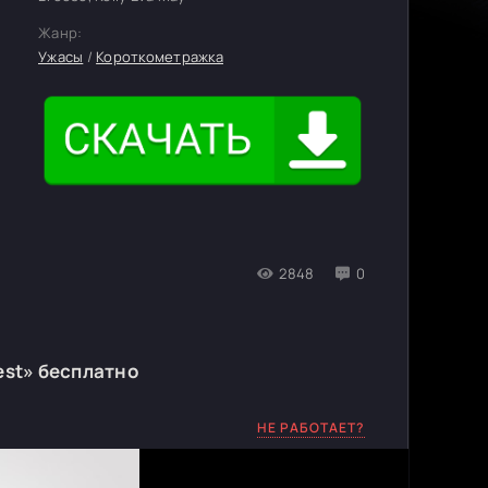
Жанр:
Ужасы
/
Короткометражка
2848
0
est» бесплатно
НЕ РАБОТАЕТ?