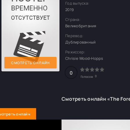
Год выпуска:
2019
Страна:
Великобритания
Перевод:
Дублированный
Режиссер:
Chrisie Wood-Hopps
СМОТРЕТЬ ОНЛАЙН
0
0
Голосов:
Смотреть онлайн «The For
мотреть онлайн