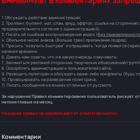
ВНИМАНИЕ! В комментариях запрещ
1. Обсуждать действие администрации;
2. Троллинг, буллинг, мат, спам, флуд, оффтоп, ссылки на сторонние
предварительного согласия с администрацией);
3. Писать об ошибках воспроизведения видео (
без прикрепленного
4. Обильное число знаков (больше трех) препинания подряд;
5. Просить "озвучить быстрее" и спрашивать "когда появится серия
наличия времени;
6. Давать нам советы, что и в какую очередь озвучивать;
7. Заниматься рекламой сторонних творческих объединений/групп/
8. Оскорблять администрацию и пользователей сайта;
9. Разводить политсрач и обсуждать какие-либо конфликты (будь т
10. Провоцировать на разведение политсрача;
11. Писать сообщения на языках отличных от русского.
За нарушение Правил комментирования пользователь рискует отп
непонятливые на месяц.
Незнание правил не освобождает от ответственности!
Комментарии