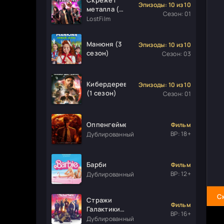
Эпизоды: 10 из 10
металла (1
Сезон: 01
сезон)
LostFilm
Манюня (3
Эпизоды: 10 из 10
сезон)
Сезон: 03
Кибердеревня
Эпизоды: 10 из 10
(1 сезон)
Сезон: 01
Оппенгеймер
Фильм
ВР: 18+
Дублированный
Барби
Фильм
ВР: 12+
Дублированный
С
Стражи
Фильм
Галактики.
ВР: 16+
Часть 3
Дублированный