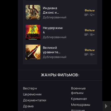
Индиана
Фильм
Джонс и
ВР: 12+
колесо
Дублированный
судьбы
Неудержимые
Фильм
4
ВР: 18+
Дублированный
Великий
Фильм
уравнитель
ВР: 18+
3
Дублированный
ЖАНРЫ ФИЛЬМОВ:
Вестерн
Военные
фильмы
Церемонии
Криминал
Документалки
Мелодрамы
Драма
История