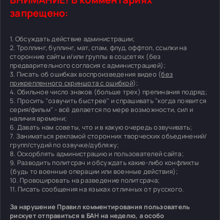
запрещено:
1. Обсуждать действие администрации;
2. Троллинг, буллинг, мат, спам, флуд, оффтоп, ссылки на
сторонние сайты и/или группы в соцсетях (без
предварительного согласия с администрацией);
3. Писать об ошибках воспроизведения видео (
без
прикрепленного скриншота с ошибкой
);
4. Обильное число знаков (больше трех) препинания подряд;
5. Просить "озвучить быстрее" и спрашивать "когда появится
серия/фильм" - всё делается по мере возможности, сил и
наличия времени;
6. Давать нам советы, что и в какую очередь озвучивать;
7. Заниматься рекламой сторонних творческих объединений/
групп/студий по озвучке/дубляжу;
8. Оскорблять администрацию и пользователей сайта;
9. Разводить политсрач и обсуждать какие-либо конфликты
(будь то военные операции или военные действия);
10. Провоцировать на разведение политсрача;
11. Писать сообщения на языках отличных от русского.
За нарушение Правил комментирования пользователь
рискует отправиться в БАН на неделю, а особо