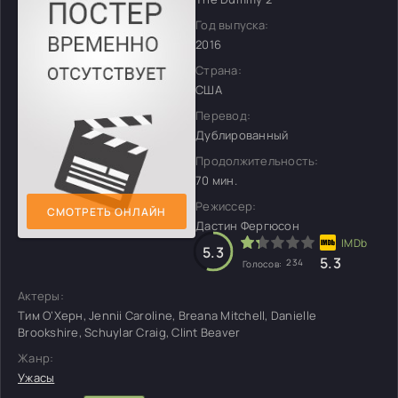
Год выпуска:
2016
Страна:
США
Перевод:
Дублированный
Продолжительность:
70 мин.
Режиссер:
СМОТРЕТЬ ОНЛАЙН
Дастин Фергюсон
5.3
5.3
234
Голосов:
Актеры:
Тим О’Херн, Jennii Caroline, Breana Mitchell, Danielle
Brookshire, Schuylar Craig, Clint Beaver
Жанр:
Ужасы