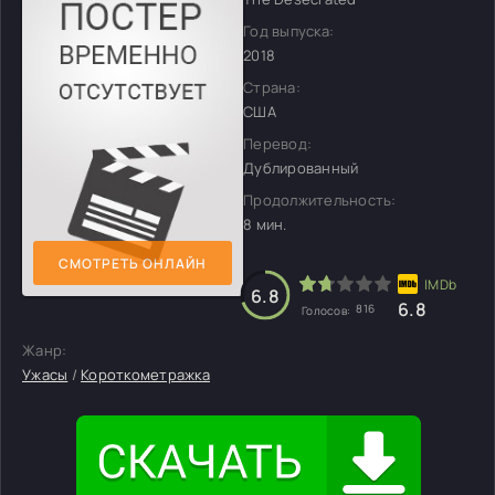
Год выпуска:
2018
Страна:
США
Перевод:
Дублированный
Продолжительность:
8 мин.
СМОТРЕТЬ ОНЛАЙН
6.8
6.8
816
Голосов:
Жанр:
Ужасы
/
Короткометражка