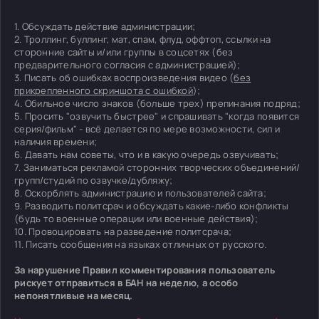
1. Обсуждать действие администрации;
2. Троллинг, буллинг, мат, спам, флуд, оффтоп, ссылки на
сторонние сайты и/или группы в соцсетях (без
предварительного согласия с администрацией);
3. Писать об ошибках воспроизведения видео (
без
прикрепленного скриншота с ошибкой
);
4. Обильное число знаков (больше трех) препинания подряд;
5. Просить "озвучить быстрее" и спрашивать "когда появится
серия/фильм" - всё делается по мере возможности, сил и
наличия времени;
6. Давать нам советы, что и в какую очередь озвучивать;
7. Заниматься рекламой сторонних творческих объединений/
групп/студий по озвучке/дубляжу;
8. Оскорблять администрацию и пользователей сайта;
9. Разводить политсрач и обсуждать какие-либо конфликты
(будь то военные операции или военные действия);
10. Провоцировать на разведение политсрача;
11. Писать сообщения на языках отличных от русского.
За нарушение Правил комментирования пользователь
рискует отправиться в БАН на неделю, а особо
непонятливые на месяц.