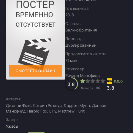
Год выпуска:
2018
Страна:
Великобритания
Перевод:
Дублированный
Продолжительность:
71 мин.
Режиссер:
СМОТРЕТЬ ОНЛАЙН
Ричард Мэнсфилд
3.8
3.8
197
Голосов:
Актеры:
Дженни Фокс, Кэтрин Редвуд, Даррен Мунн, Дэниэл
Мэнсфилд, Harold Fox, Lilly, Matthew Hunt
Жанр:
Ужасы