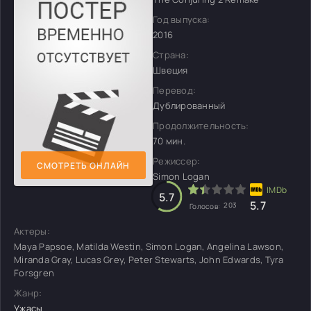
Год выпуска:
2016
Страна:
Швеция
Перевод:
Дублированный
Продолжительность:
70 мин.
Режиссер:
СМОТРЕТЬ ОНЛАЙН
Simon Logan
5.7
5.7
203
Голосов:
Актеры:
Maya Papsoe, Matilda Westin, Simon Logan, Angelina Lawson,
Miranda Gray, Lucas Grey, Peter Stewarts, John Edwards, Tyra
Forsgren
Жанр:
Ужасы