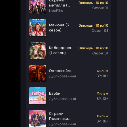
Эпизоды: 10 из 10
металла (1
Сезон: 01
сезон)
LostFilm
Манюня (3
Эпизоды: 10 из 10
сезон)
Сезон: 03
Кибердеревня
Эпизоды: 10 из 10
(1 сезон)
Сезон: 01
Оппенгеймер
Фильм
ВР: 18+
Дублированный
Барби
Фильм
ВР: 12+
Дублированный
Стражи
Фильм
Галактики.
ВР: 16+
Часть 3
Дублированный