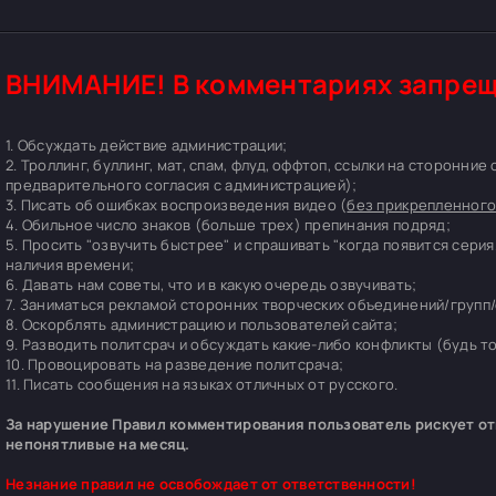
ВНИМАНИЕ! В комментариях запрещ
1. Обсуждать действие администрации;
2. Троллинг, буллинг, мат, спам, флуд, оффтоп, ссылки на сторонние
предварительного согласия с администрацией);
3. Писать об ошибках воспроизведения видео (
без прикрепленного
4. Обильное число знаков (больше трех) препинания подряд;
5. Просить "озвучить быстрее" и спрашивать "когда появится серия
наличия времени;
6. Давать нам советы, что и в какую очередь озвучивать;
7. Заниматься рекламой сторонних творческих объединений/групп/
8. Оскорблять администрацию и пользователей сайта;
9. Разводить политсрач и обсуждать какие-либо конфликты (будь т
10. Провоцировать на разведение политсрача;
11. Писать сообщения на языках отличных от русского.
За нарушение Правил комментирования пользователь рискует отп
непонятливые на месяц.
Незнание правил не освобождает от ответственности!