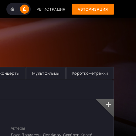
РЕГИСТРАЦИЯ
АВТОРИЗАЦИЯ
Концерты
Мультфильмы
Короткометражки
Актеры:
Лола Дэвидсон, Дег Ферч, Скайлер Калеб,