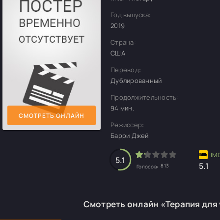
Год выпуска:
2019
Страна:
США
Перевод:
Дублированный
Продолжительность:
94 мин.
СМОТРЕТЬ ОНЛАЙН
Режиссер:
Барри Джей
5.1
5.1
813
Голосов:
Смотреть онлайн «Терапия для