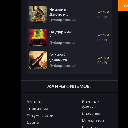
С
Индиана
Фильм
Джонс и
ВР: 12+
колесо
Дублированный
судьбы
Неудержимые
Фильм
4
ВР: 18+
Дублированный
Великий
Фильм
уравнитель
ВР: 18+
3
Дублированный
ЖАНРЫ ФИЛЬМОВ:
Вестерн
Военные
фильмы
Церемонии
Криминал
Документалки
Мелодрамы
Драма
История