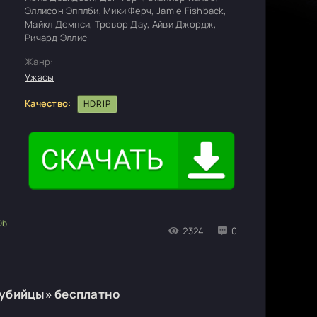
Эллисон Эпплби, Мики Ферч, Jamie Fishback,
Майкл Демпси, Тревор Дау, Айви Джордж,
Ричард Эллис
Жанр:
Ужасы
Качество:
HDRIP
2324
0
 убийцы» бесплатно