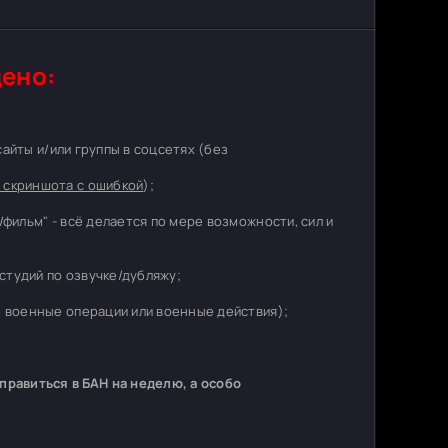
ено:
 сайты и/или группы в соцсетях (без
 скриншота с ошибкой
);
/фильм" - всё делается по мере возможности, сил и
студий по озвучке/дубляжу;
о военные операции или военные действия);
равиться в БАН на неделю, а особо