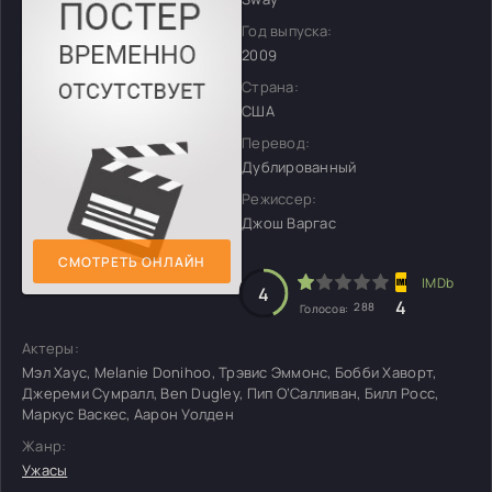
Год выпуска:
2009
Страна:
США
Перевод:
Дублированный
Режиссер:
Джош Варгас
СМОТРЕТЬ ОНЛАЙН
4
4
288
Голосов:
Актеры:
Мэл Хаус, Melanie Donihoo, Трэвис Эммонс, Бобби Хаворт,
Джереми Сумралл, Ben Dugley, Пип О’Салливан, Билл Росс,
Маркус Васкес, Аарон Уолден
Жанр:
Ужасы