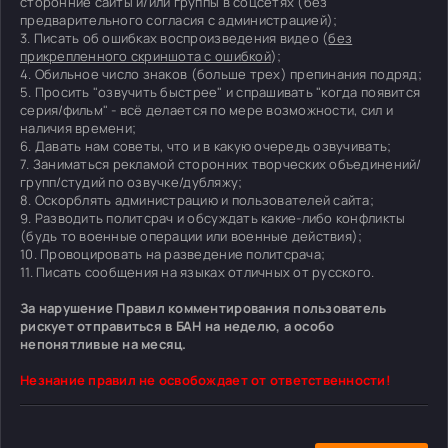
сторонние сайты и/или группы в соцсетях (без
предварительного согласия с администрацией);
3. Писать об ошибках воспроизведения видео (
без
прикрепленного скриншота с ошибкой
);
4. Обильное число знаков (больше трех) препинания подряд;
5. Просить "озвучить быстрее" и спрашивать "когда появится
серия/фильм" - всё делается по мере возможности, сил и
наличия времени;
6. Давать нам советы, что и в какую очередь озвучивать;
7. Заниматься рекламой сторонних творческих объединений/
групп/студий по озвучке/дубляжу;
8. Оскорблять администрацию и пользователей сайта;
9. Разводить политсрач и обсуждать какие-либо конфликты
(будь то военные операции или военные действия);
10. Провоцировать на разведение политсрача;
11. Писать сообщения на языках отличных от русского.
За нарушение Правил комментирования пользователь
рискует отправиться в БАН на неделю, а особо
непонятливые на месяц.
Незнание правил не освобождает от ответственности!