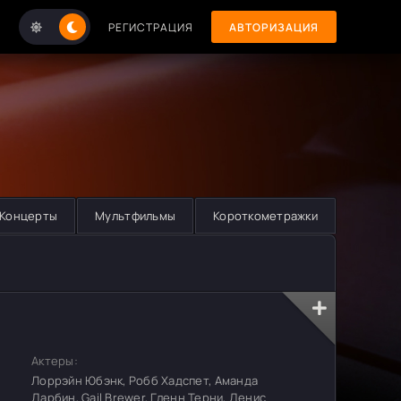
РЕГИСТРАЦИЯ
АВТОРИЗАЦИЯ
Концерты
Мультфильмы
Короткометражки
Актеры:
Лоррэйн Юбэнк, Робб Хадспет, Аманда
Дарбин, Gail Brewer, Гленн Терни, Денис