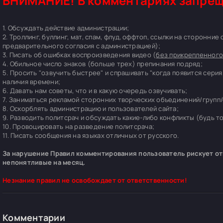
ВНИМАНИЕ! В комментариях запрещ
1. Обсуждать действие администрации;
2. Троллинг, буллинг, мат, спам, флуд, оффтоп, ссылки на сторонние
предварительного согласия с администрацией);
3. Писать об ошибках воспроизведения видео (
без прикрепленного
4. Обильное число знаков (больше трех) препинания подряд;
5. Просить "озвучить быстрее" и спрашивать "когда появится серия
наличия времени;
6. Давать нам советы, что и в какую очередь озвучивать;
7. Заниматься рекламой сторонних творческих объединений/групп/
8. Оскорблять администрацию и пользователей сайта;
9. Разводить политсрач и обсуждать какие-либо конфликты (будь т
10. Провоцировать на разведение политсрача;
11. Писать сообщения на языках отличных от русского.
За нарушение Правил комментирования пользователь рискует отп
непонятливые на месяц.
Незнание правил не освобождает от ответственности!
Комментарии