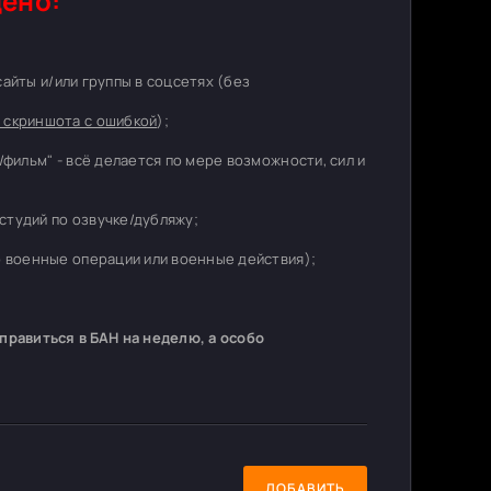
ено:
 сайты и/или группы в соцсетях (без
 скриншота с ошибкой
);
/фильм" - всё делается по мере возможности, сил и
студий по озвучке/дубляжу;
о военные операции или военные действия);
равиться в БАН на неделю, а особо
ДОБАВИТЬ