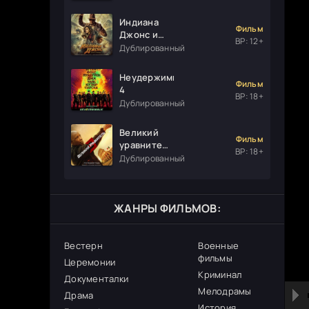
Индиана
Фильм
Джонс и
ВР: 12+
колесо
Дублированный
судьбы
Неудержимые
Фильм
4
ВР: 18+
Дублированный
Великий
Фильм
уравнитель
ВР: 18+
3
Дублированный
ЖАНРЫ ФИЛЬМОВ:
Вестерн
Военные
фильмы
Церемонии
Криминал
Документалки
Мелодрамы
Драма
История