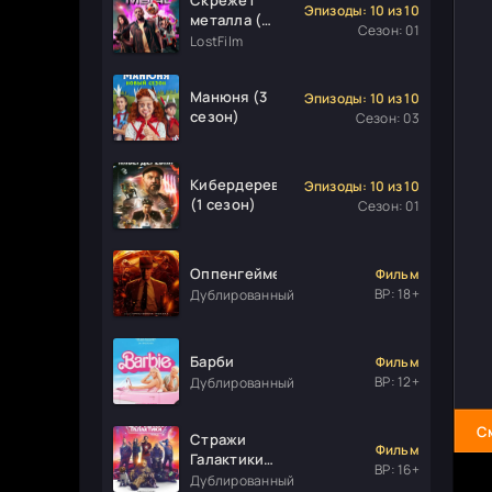
Эпизоды: 10 из 10
металла (1
Сезон: 01
сезон)
LostFilm
Манюня (3
Эпизоды: 10 из 10
сезон)
Сезон: 03
Кибердеревня
Эпизоды: 10 из 10
(1 сезон)
Сезон: 01
Оппенгеймер
Фильм
ВР: 18+
Дублированный
Барби
Фильм
ВР: 12+
Дублированный
С
Стражи
Фильм
Галактики.
ВР: 16+
Часть 3
Дублированный