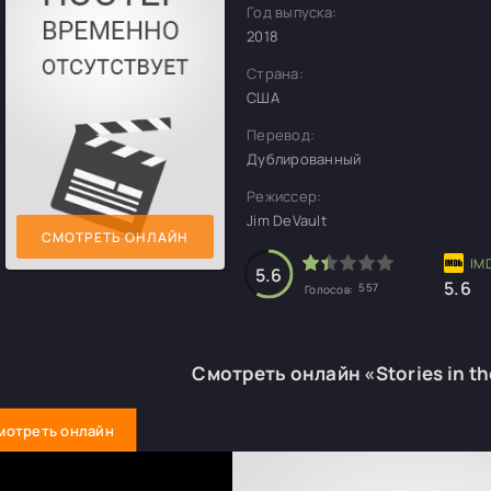
Год выпуска:
2018
Страна:
США
Перевод:
Дублированный
Режиссер:
Jim DeVault
СМОТРЕТЬ ОНЛАЙН
5.6
5.6
557
Голосов:
Смотреть онлайн «Stories in t
мотреть онлайн