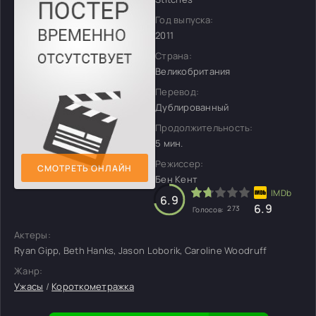
Год выпуска:
2011
Страна:
Великобритания
Перевод:
Дублированный
Продолжительность:
5 мин.
Режиссер:
СМОТРЕТЬ ОНЛАЙН
Бен Кент
6.9
6.9
273
Голосов:
Актеры:
Ryan Gipp, Beth Hanks, Jason Loborik, Caroline Woodruff
Жанр:
Ужасы
/
Короткометражка