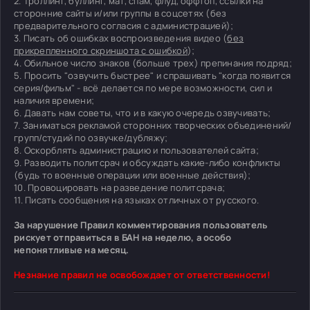
2. Троллинг, буллинг, мат, спам, флуд, оффтоп, ссылки на
сторонние сайты и/или группы в соцсетях (без
предварительного согласия с администрацией);
3. Писать об ошибках воспроизведения видео (
без
прикрепленного скриншота с ошибкой
);
4. Обильное число знаков (больше трех) препинания подряд;
5. Просить "озвучить быстрее" и спрашивать "когда появится
серия/фильм" - всё делается по мере возможности, сил и
наличия времени;
6. Давать нам советы, что и в какую очередь озвучивать;
7. Заниматься рекламой сторонних творческих объединений/
групп/студий по озвучке/дубляжу;
8. Оскорблять администрацию и пользователей сайта;
9. Разводить политсрач и обсуждать какие-либо конфликты
(будь то военные операции или военные действия);
10. Провоцировать на разведение политсрача;
11. Писать сообщения на языках отличных от русского.
За нарушение Правил комментирования пользователь
рискует отправиться в БАН на неделю, а особо
непонятливые на месяц.
Незнание правил не освобождает от ответственности!