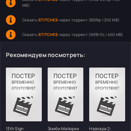
MB)
Скачать
STITCHES
через торрент (BDRip | 250 MB)
Скачать
STITCHES
через торрент (WEB-DL | 450 MB)
Рекомендуем посмотреть:
13th Sign
Зомби Майорки
Наахара 2: