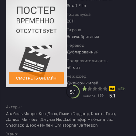
Snuff Film
Год выпуска:
2011
Страна:
Великобритания
Перевод:
Дублированный
Продолжительность:
40 мин.
Режиссер:
СМОТРЕТЬ ОНЛАЙН
Джейсон Импей
5.1
5.1
859
Голосов:
Актеры:
Анабель Манро, Кен Дирк, Льюис Гарднер, Колетт Грин,
Дэниэл Митчелл, Джулия Ив, Дженнифер Ньюлэнд, Jaz
Shadrack, Шэрон Импей, Christopher Jefferson
Жанр: