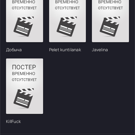
Добыча
Pelet kuntilanak
Javelina
KillFuck