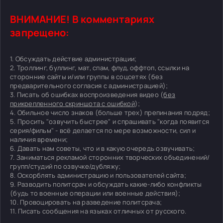
ВНИМАНИЕ! В комментариях
запрещено:
1. Обсуждать действие администрации;
2. Троллинг, буллинг, мат, спам, флуд, оффтоп, ссылки на
сторонние сайты и/или группы в соцсетях (без
предварительного согласия с администрацией);
3. Писать об ошибках воспроизведения видео (
без
прикрепленного скриншота с ошибкой
);
4. Обильное число знаков (больше трех) препинания подряд;
5. Просить "озвучить быстрее" и спрашивать "когда появится
серия/фильм" - всё делается по мере возможности, сил и
наличия времени;
6. Давать нам советы, что и в какую очередь озвучивать;
7. Заниматься рекламой сторонних творческих объединений/
групп/студий по озвучке/дубляжу;
8. Оскорблять администрацию и пользователей сайта;
9. Разводить политсрач и обсуждать какие-либо конфликты
(будь то военные операции или военные действия);
10. Провоцировать на разведение политсрача;
11. Писать сообщения на языках отличных от русского.