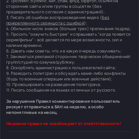
2. Троллинг, буллинг, мат, спам, флуд, оффтоп, ссылки на
сторонние сайты и/или группы в соцсетях (без
предварительного согласия с администрацией);
3. Писать об ошибках воспроизведения видео (
без
прикрепленного скриншота с ошибкой
);
4. Обильное число знаков (больше трех) препинания подряд;
5. Просить "озвучить быстрее" и спрашивать "когда появится
серия/фильм" - всё делается по мере возможности, сил и
наличия времени;
6. Давать нам советы, что и в какую очередь озвучивать;
7. Заниматься рекламой сторонних творческих объединений/
групп/студий по озвучке/дубляжу;
8. Оскорблять администрацию и пользователей сайта;
9. Разводить политсрач и обсуждать какие-либо конфликты
(будь то военные операции или военные действия);
10. Провоцировать на разведение политсрача;
11. Писать сообщения на языках отличных от русского.
За нарушение Правил комментирования пользователь
рискует отправиться в БАН на неделю, а особо
непонятливые на месяц.
Незнание правил не освобождает от ответственности!