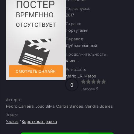
Год выпуска:
2017
Страна:
Португалия
Перевод:
Дублированный
Продолжительность:
4 мин.
Режиссер:
СМОТРЕТЬ ОНЛАЙН
Mário J.R. Matos
0
0
Голосов:
Актеры:
Pedro Carreira, João Silva, Carlos Simões, Sandra Soares
Жанр:
Ужасы
/
Короткометражка