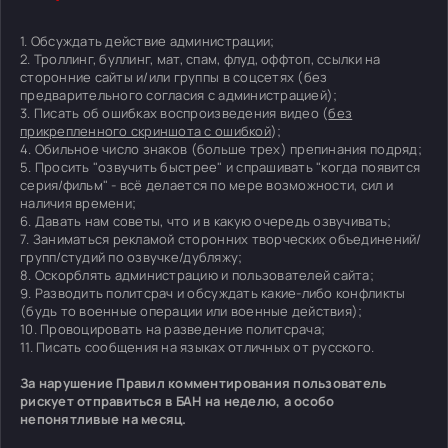
1. Обсуждать действие администрации;
2. Троллинг, буллинг, мат, спам, флуд, оффтоп, ссылки на
сторонние сайты и/или группы в соцсетях (без
предварительного согласия с администрацией);
3. Писать об ошибках воспроизведения видео (
без
прикрепленного скриншота с ошибкой
);
4. Обильное число знаков (больше трех) препинания подряд;
5. Просить "озвучить быстрее" и спрашивать "когда появится
серия/фильм" - всё делается по мере возможности, сил и
наличия времени;
6. Давать нам советы, что и в какую очередь озвучивать;
7. Заниматься рекламой сторонних творческих объединений/
групп/студий по озвучке/дубляжу;
8. Оскорблять администрацию и пользователей сайта;
9. Разводить политсрач и обсуждать какие-либо конфликты
(будь то военные операции или военные действия);
10. Провоцировать на разведение политсрача;
11. Писать сообщения на языках отличных от русского.
За нарушение Правил комментирования пользователь
рискует отправиться в БАН на неделю, а особо
непонятливые на месяц.