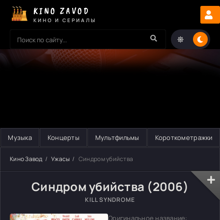
KINO ZAVOD
КИНО И СЕРИАЛЫ
Музыка
Концерты
Мультфильмы
Короткометражки
Кино Завод
Ужасы
Синдром убийства
Синдром убийства (2006)
KILL SYNDROME
Оригинальное название: