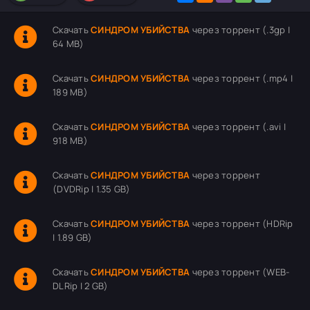
Скачать
СИНДРОМ УБИЙСТВА
через торрент (.3gp |
64 MB)
Скачать
СИНДРОМ УБИЙСТВА
через торрент (.mp4 |
189 MB)
Скачать
СИНДРОМ УБИЙСТВА
через торрент (.avi |
918 MB)
Скачать
СИНДРОМ УБИЙСТВА
через торрент
(DVDRip | 1.35 GB)
Скачать
СИНДРОМ УБИЙСТВА
через торрент (HDRip
| 1.89 GB)
Скачать
СИНДРОМ УБИЙСТВА
через торрент (WEB-
DLRip | 2 GB)