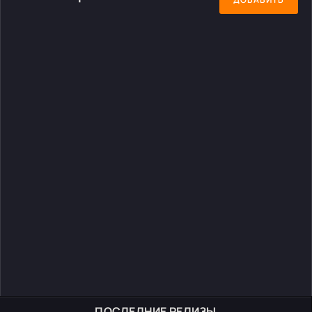
ПОСЛЕДНИЕ РЕЛИЗЫ