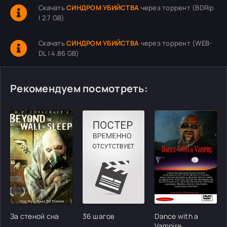
Скачать
СИНДРОМ УБИЙСТВА
через торрент (BDRip
| 2.7 GB)
Скачать
СИНДРОМ УБИЙСТВА
через торрент (WEB-
DL | 4.86 GB)
Рекомендуем посмотреть:
За стеной сна
36 шагов
Dance with a
Vampire