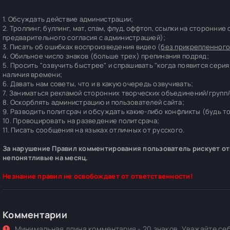
1. Обсуждать действие администрации;
2. Троллинг, буллинг, мат, спам, флуд, оффтоп, ссылки на сторонние
предварительного согласия с администрацией);
3. Писать об ошибках воспроизведения видео (
без прикрепленного
4. Обильное число знаков (больше трех) препинания подряд;
5. Просить "озвучить быстрее" и спрашивать "когда появится серия
наличия времени;
6. Давать нам советы, что и в какую очередь озвучивать;
7. Заниматься рекламой сторонних творческих объединений/групп/
8. Оскорблять администрацию и пользователей сайта;
9. Разводить политсрач и обсуждать какие-либо конфликты (будь т
10. Провоцировать на разведение политсрача;
11. Писать сообщения на языках отличных от русского.
За нарушение Правил комментирования пользователь рискует отп
непонятливые на месяц.
Незнание правил не освобождает от ответственности!
Комментарии
Минимальная длина комментария - 20 знаков. Уважайте себ