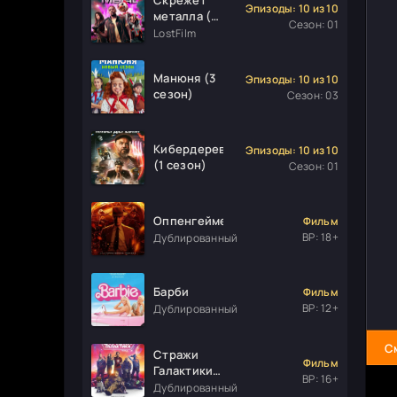
Эпизоды: 10 из 10
металла (1
Сезон: 01
сезон)
LostFilm
Манюня (3
Эпизоды: 10 из 10
сезон)
Сезон: 03
Кибердеревня
Эпизоды: 10 из 10
(1 сезон)
Сезон: 01
Оппенгеймер
Фильм
ВР: 18+
Дублированный
Барби
Фильм
ВР: 12+
Дублированный
С
Стражи
Фильм
Галактики.
ВР: 16+
Часть 3
Дублированный