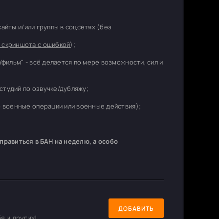
 сайты и/или группы в соцсетях (без
 скриншота с ошибкой
);
/фильм" - всё делается по мере возможности, сил и
студий по озвучке/дубляжу;
о военные операции или военные действия);
равиться в БАН на неделю, а особо
ДОБАВИТЬ
я и других!