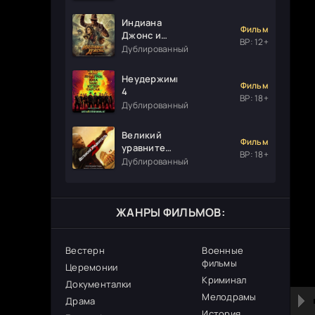
Индиана
Фильм
Джонс и
ВР: 12+
колесо
Дублированный
судьбы
Неудержимые
Фильм
4
ВР: 18+
Дублированный
Великий
Фильм
уравнитель
ВР: 18+
3
Дублированный
ЖАНРЫ ФИЛЬМОВ:
Вестерн
Военные
фильмы
Церемонии
Криминал
Документалки
Мелодрамы
Драма
История