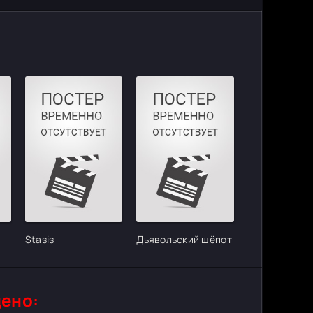
Stasis
Дьявольский шёпот
ено: