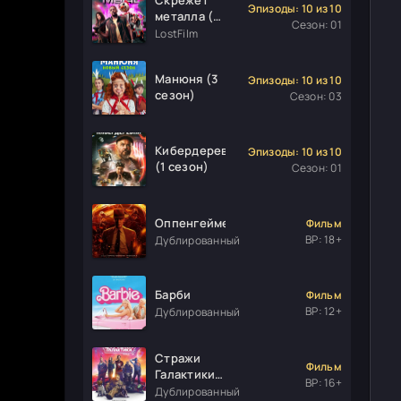
Эпизоды: 10 из 10
металла (1
Сезон: 01
сезон)
LostFilm
Манюня (3
Эпизоды: 10 из 10
сезон)
Сезон: 03
Кибердеревня
Эпизоды: 10 из 10
(1 сезон)
Сезон: 01
Оппенгеймер
Фильм
ВР: 18+
Дублированный
Барби
Фильм
ВР: 12+
Дублированный
Стражи
Фильм
Галактики.
ВР: 16+
Часть 3
Дублированный