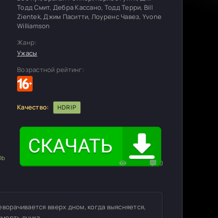
Тодд Смит, Дебра Кассано, Тодд Терри, Bill
Zientek, Джим Паситти, Лоуренс Чавез, Yvone
Williamson
Жанр:
Ужасы
Возрастной рейтинг:
Качество:
HDRIP
735
0
еворачивается вверх дном, когда выясняется,
смерть внука.