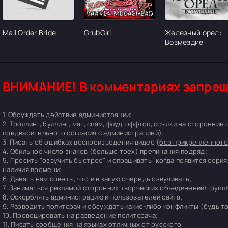
Mail Order Bride
GrubGirl
Железный орел:
Возмездие
ВНИМАНИЕ! В комментариях запрещ
1. Обсуждать действие администрации;
2. Троллинг, буллинг, мат, спам, флуд, оффтоп, ссылки на сторонние
предварительного согласия с администрацией);
3. Писать об ошибках воспроизведения видео (
без прикрепленного
4. Обильное число знаков (больше трех) препинания подряд;
5. Просить "озвучить быстрее" и спрашивать "когда появится серия
наличия времени;
6. Давать нам советы, что и в какую очередь озвучивать;
7. Заниматься рекламой сторонних творческих объединений/групп/
8. Оскорблять администрацию и пользователей сайта;
9. Разводить политсрач и обсуждать какие-либо конфликты (будь т
10. Провоцировать на разведение политсрача;
11. Писать сообщения на языках отличных от русского.