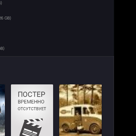
B)
26 GB)
)
GB)