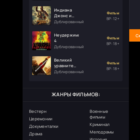
Индиана
Фильм
Джонс и
ВР: 12+
колесо
Дублированный
судьбы
Неудержимые
С
Фильм
4
ВР: 18+
Дублированный
Великий
Фильм
уравнитель
ВР: 18+
3
Дублированный
ЖАНРЫ ФИЛЬМОВ:
Вестерн
Военные
фильмы
Церемонии
Криминал
Документалки
Мелодрамы
Драма
История