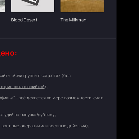
Blood Desert
The Milkman
ено:
 сайты и/или группы в соцсетях (без
 скриншота с ошибкой
);
/фильм" - всё делается по мере возможности, сил и
студий по озвучке/дубляжу;
о военные операции или военные действия);