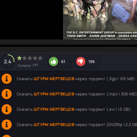
hd2160
hd1440
highres
hd1080
hd720
large
medium
small
tiny
2.4
61
196
257
Голосов:
Скачать
ШТУРМ МЕРТВЕЦОВ
через торрент (.3gp | 105 MB)
Скачать
ШТУРМ МЕРТВЕЦОВ
через торрент (.mp4 | 308 MB)
Скачать
ШТУРМ МЕРТВЕЦОВ
через торрент (.avi | 1.5 GB)
Скачать
ШТУРМ МЕРТВЕЦОВ
через торрент (DVDRip | 2.2 G