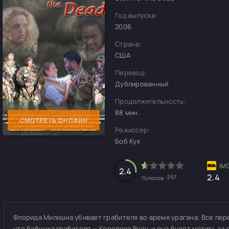
Год выпуска:
2006
Страна:
США
Перевод:
Дублированный
Продолжительность:
88 мин.
СМОТРЕТЬ ОНЛАЙН
Режиссер:
Боб Кук
2.4
2.4
257
Голосов:
Флорида Милишиа убивает грабителя во время урагана. Все пер
что бабушка грабителя — Королева Вуду, и она будет мстить за 