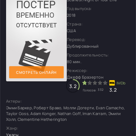
Год выпуска:
2018
Страна:
США
Перевод:
Дублированный
Продолжительность:
80 мин.
Режиссер:
СМОТРЕТЬ ОНЛАЙН
Джефф Бразертон
3.2
3.2
332
Голосов:
Актеры:
Эмми Баркер, Роберт Браво, Молли Догерти, Evan Camacho,
Taylor Goss, Adam Konger, Nathan Goff, Iman Karram, Эмили
Холл, Clementine Hetherington
Жанр:
Ужасы