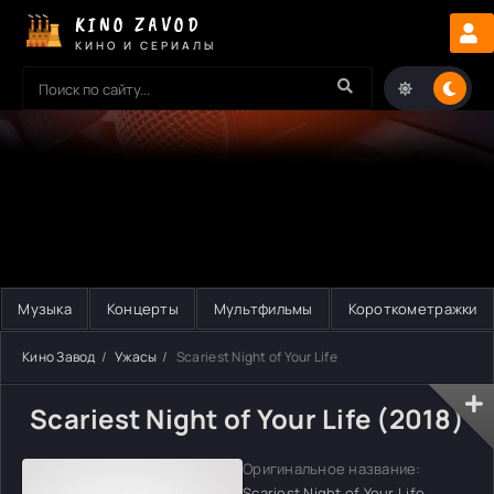
KINO ZAVOD
КИНО И СЕРИАЛЫ
Музыка
Концерты
Мультфильмы
Короткометражки
Кино Завод
Ужасы
Scariest Night of Your Life
Scariest Night of Your Life (2018)
Оригинальное название:
Scariest Night of Your Life