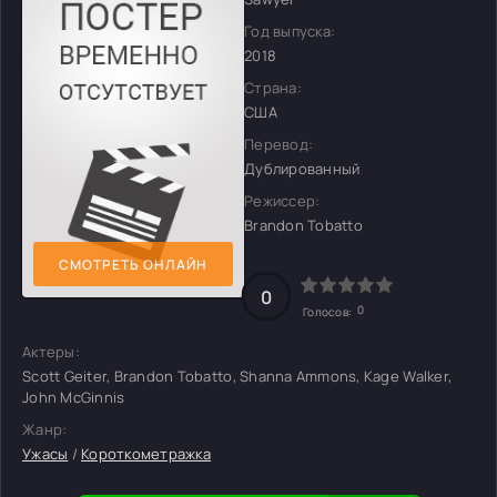
Год выпуска:
2018
Страна:
США
Перевод:
Дублированный
Режиссер:
Brandon Tobatto
СМОТРЕТЬ ОНЛАЙН
0
0
Голосов:
Актеры:
Scott Geiter, Brandon Tobatto, Shanna Ammons, Kage Walker,
John McGinnis
Жанр:
Ужасы
/
Короткометражка