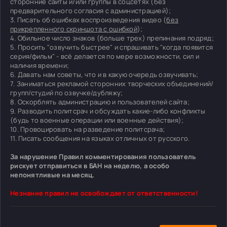
сторонние сайты и/или группы в соцсетях (без
предварительного согласия с администрацией);
3. Писать об ошибках воспроизведения видео (
без
прикрепленного скриншота с ошибкой
);
4. Обильное число знаков (больше трех) препинания подряд;
5. Просить "озвучить быстрее" и спрашивать "когда появится
серия/фильм" - всё делается по мере возможности, сил и
наличия времени;
6. Давать нам советы, что и в какую очередь озвучивать;
7. Заниматься рекламой сторонних творческих объединений/
групп/студий по озвучке/дубляжу;
8. Оскорблять администрацию и пользователей сайта;
9. Разводить политсрач и обсуждать какие-либо конфликты
(будь то военные операции или военные действия);
10. Провоцировать на разведение политсрача;
11. Писать сообщения на языках отличных от русского.
За нарушение Правил комментирования пользователь
рискует отправиться в БАН на неделю, а особо
непонятливые на месяц.
Незнание правил не освобождает от ответственности!