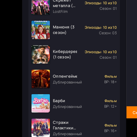
Эпизоды: 10 из 10
металла (1
Сезон: 01
сезон)
LostFilm
Манюня (3
Эпизоды: 10 из 10
сезон)
Сезон: 03
Кибердеревня
Эпизоды: 10 из 10
(1 сезон)
Сезон: 01
Оппенгеймер
Фильм
ВР: 18+
Дублированный
Барби
Фильм
ВР: 12+
Дублированный
С
Стражи
Фильм
Галактики.
ВР: 16+
Часть 3
Дублированный