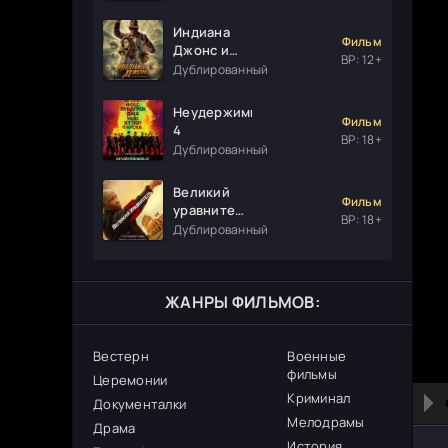
Индиана
Фильм
Джонс и
ВР: 12+
колесо
Дублированный
судьбы
Неудержимые
Фильм
4
ВР: 18+
Дублированный
Великий
Фильм
уравнитель
ВР: 18+
3
Дублированный
ЖАНРЫ ФИЛЬМОВ:
Вестерн
Военные
фильмы
Церемонии
Криминал
Документалки
Мелодрамы
Драма
История