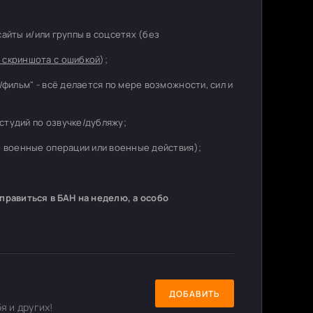
 сайты и/или группы в соцсетях (без
 скриншота с ошибкой
);
/фильм" - всё делается по мере возможности, сил и
студий по озвучке/дубляжу;
о военные операции или военные действия);
равиться в БАН на неделю, а особо
ДОБАВИТЬ
я и других!