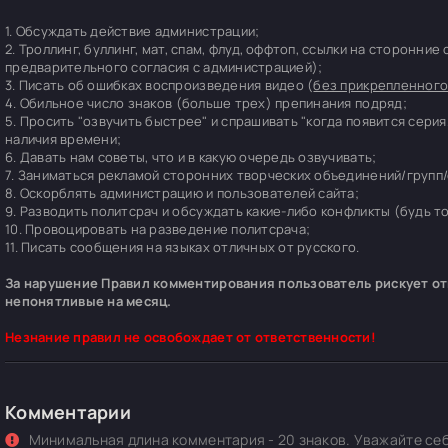
1. Обсуждать действие администрации;
2. Троллинг, буллинг, мат, спам, флуд, оффтоп, ссылки на сторонние
предварительного согласия с администрацией);
3. Писать об ошибках воспроизведения видео (
без прикрепленного
4. Обильное число знаков (больше трех) препинания подряд;
5. Просить "озвучить быстрее" и спрашивать "когда появится серия
наличия времени;
6. Давать нам советы, что и в какую очередь озвучивать;
7. Заниматься рекламой сторонних творческих объединений/групп/
8. Оскорблять администрацию и пользователей сайта;
9. Разводить политсрач и обсуждать какие-либо конфликты (будь т
10. Провоцировать на разведение политсрача;
11. Писать сообщения на языках отличных от русского.
За нарушение Правил комментирования пользователь рискует отп
непонятливые на месяц.
Незнание правил не освобождает от ответственности!
Комментарии
Минимальная длина комментария - 20 знаков. Уважайте себ