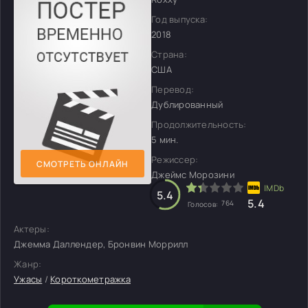
Год выпуска:
2018
Страна:
США
Перевод:
Дублированный
Продолжительность:
5 мин.
Режиссер:
СМОТРЕТЬ ОНЛАЙН
Джеймс Морозини
5.4
5.4
764
Голосов:
Актеры:
Джемма Даллендер, Бронвин Моррилл
Жанр:
Ужасы
/
Короткометражка