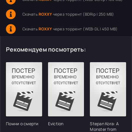
Скачать
ROXXY
через торрент (BDRip | 250 MB)
Скачать
ROXXY
через торрент (WEB-DL | 450 MB)
Рекомендуем посмотреть:
Помни о смерти
Eviction
Stepan Kora: A
Monster from