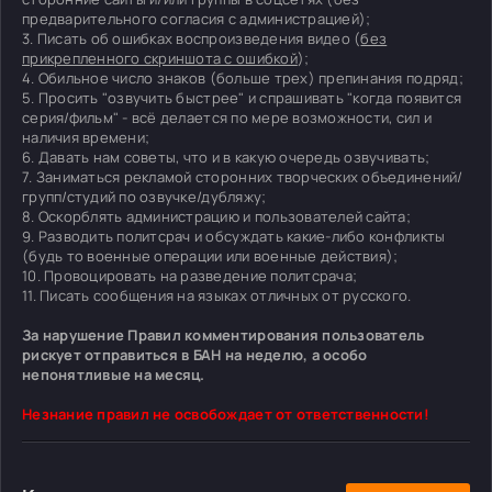
предварительного согласия с администрацией);
3. Писать об ошибках воспроизведения видео (
без
прикрепленного скриншота с ошибкой
);
4. Обильное число знаков (больше трех) препинания подряд;
5. Просить "озвучить быстрее" и спрашивать "когда появится
серия/фильм" - всё делается по мере возможности, сил и
наличия времени;
6. Давать нам советы, что и в какую очередь озвучивать;
7. Заниматься рекламой сторонних творческих объединений/
групп/студий по озвучке/дубляжу;
8. Оскорблять администрацию и пользователей сайта;
9. Разводить политсрач и обсуждать какие-либо конфликты
(будь то военные операции или военные действия);
10. Провоцировать на разведение политсрача;
11. Писать сообщения на языках отличных от русского.
За нарушение Правил комментирования пользователь
рискует отправиться в БАН на неделю, а особо
непонятливые на месяц.
Незнание правил не освобождает от ответственности!