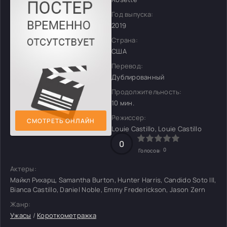
Год выпуска:
2019
Страна:
США
Перевод:
Дублированный
Продолжительность:
10 мин.
Режиссер:
СМОТРЕТЬ ОНЛАЙН
Louie Castillo, Louie Castillo
0
0
Голосов:
Актеры:
Майкл Рихарц, Samantha Burton, Hunter Harris, Candido Soto III,
Bianca Castillo, Daniel Noble, Emmy Frederickson, Jason Zern
Жанр:
Ужасы
/
Короткометражка