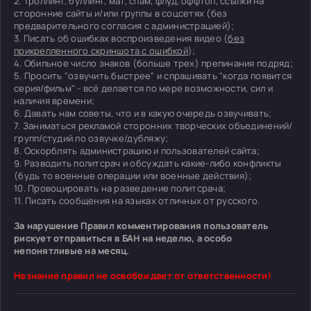
2. Троллинг, буллинг, мат, спам, флуд, оффтоп, ссылки на
сторонние сайты и/или группы в соцсетях (без
предварительного согласия с администрацией);
3. Писать об ошибках воспроизведения видео (
без
прикрепленного скриншота с ошибкой
);
4. Обильное число знаков (больше трех) препинания подряд;
5. Просить "озвучить быстрее" и спрашивать "когда появится
серия/фильм" - всё делается по мере возможности, сил и
наличия времени;
6. Давать нам советы, что и в какую очередь озвучивать;
7. Заниматься рекламой сторонних творческих объединений/
групп/студий по озвучке/дубляжу;
8. Оскорблять администрацию и пользователей сайта;
9. Разводить политсрач и обсуждать какие-либо конфликты
(будь то военные операции или военные действия);
10. Провоцировать на разведение политсрача;
11. Писать сообщения на языках отличных от русского.
За нарушение Правил комментирования пользователь
рискует отправиться в БАН на неделю, а особо
непонятливые на месяц.
Незнание правил не освобождает от ответственности!