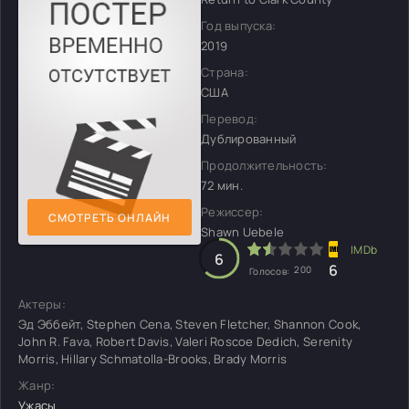
Год выпуска:
2019
Страна:
США
Перевод:
Дублированный
Продолжительность:
72 мин.
Режиссер:
СМОТРЕТЬ ОНЛАЙН
Shawn Uebele
6
6
200
Голосов:
Актеры:
Эд Эббейт, Stephen Cena, Steven Fletcher, Shannon Cook,
John R. Fava, Robert Davis, Valeri Roscoe Dedich, Serenity
Morris, Hillary Schmatolla-Brooks, Brady Morris
Жанр:
Ужасы