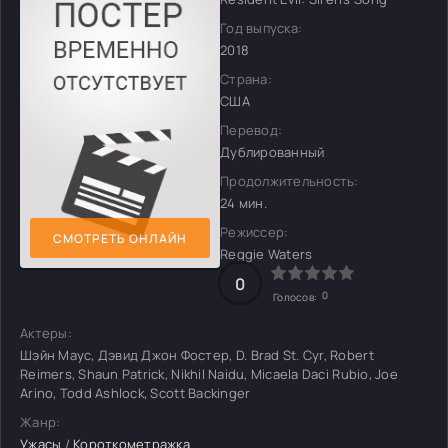
Год выпуска:
2018
Страна:
США
Перевод:
Дублированный
Продолжительность:
24 мин.
Режиссер:
СМОТРЕТЬ ОНЛАЙН
Reggie Waters
0
0
Голосов:
Актеры:
Шэйн Маус, Дэвид Джон Фостер, D. Brad St. Cyr, Robert
Reimers, Shaun Patrick, Nikhil Naidu, Micaela Daci Rubio, Joe
Arino, Todd Ashlock, Scott Backinger
Жанр:
Ужасы
/
Короткометражка