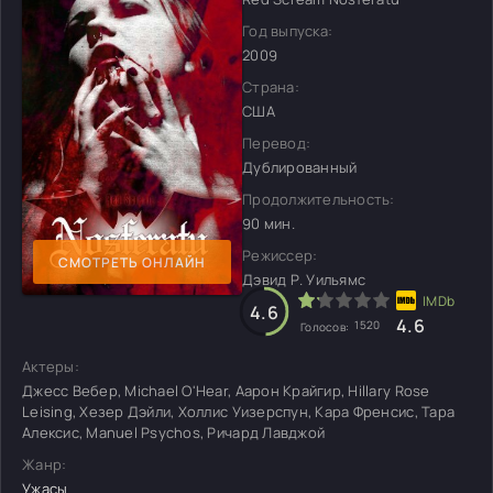
Год выпуска:
2009
Страна:
США
Перевод:
Дублированный
Продолжительность:
90 мин.
Режиссер:
СМОТРЕТЬ ОНЛАЙН
Дэвид Р. Уильямс
4.6
4.6
1520
Голосов:
Актеры:
Джесс Вебер, Michael O'Hear, Аарон Крайгир, Hillary Rose
Leising, Хезер Дэйли, Холлис Уизерспун, Кара Френсис, Тара
Алексис, Manuel Psychos, Ричард Лавджой
Жанр:
Ужасы