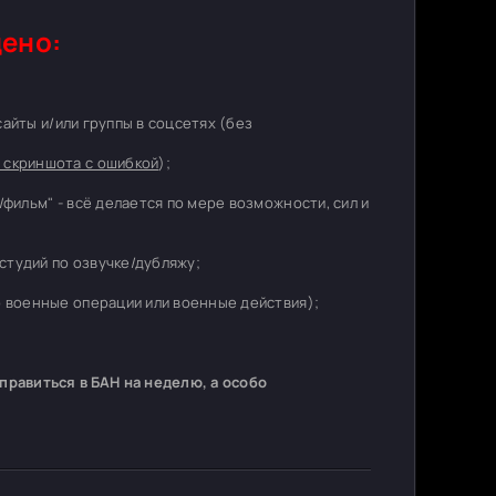
ено:
 сайты и/или группы в соцсетях (без
 скриншота с ошибкой
);
/фильм" - всё делается по мере возможности, сил и
студий по озвучке/дубляжу;
о военные операции или военные действия);
равиться в БАН на неделю, а особо