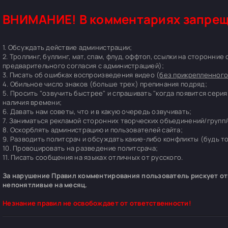
ВНИМАНИЕ! В комментариях запрещ
1. Обсуждать действие администрации;
2. Троллинг, буллинг, мат, спам, флуд, оффтоп, ссылки на сторонние
предварительного согласия с администрацией);
3. Писать об ошибках воспроизведения видео (
без прикрепленного
4. Обильное число знаков (больше трех) препинания подряд;
5. Просить "озвучить быстрее" и спрашивать "когда появится серия
наличия времени;
6. Давать нам советы, что и в какую очередь озвучивать;
7. Заниматься рекламой сторонних творческих объединений/групп/
8. Оскорблять администрацию и пользователей сайта;
9. Разводить политсрач и обсуждать какие-либо конфликты (будь т
10. Провоцировать на разведение политсрача;
11. Писать сообщения на языках отличных от русского.
За нарушение Правил комментирования пользователь рискует отп
непонятливые на месяц.
Незнание правил не освобождает от ответственности!