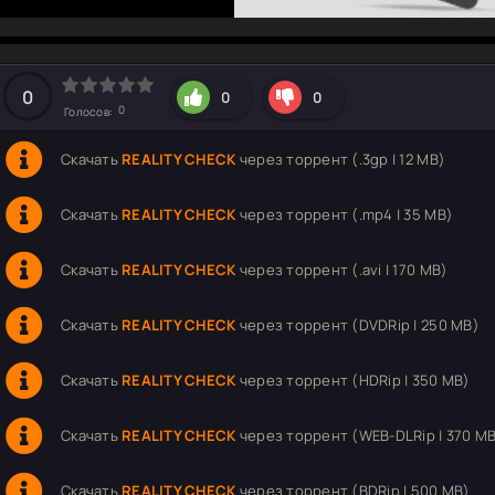
hd2160
hd1440
highres
hd1080
hd720
large
medium
small
tiny
0
0
0
0
Голосов:
Скачать
REALITY CHECK
через торрент (.3gp | 12 MB)
Скачать
REALITY CHECK
через торрент (.mp4 | 35 MB)
Скачать
REALITY CHECK
через торрент (.avi | 170 MB)
Скачать
REALITY CHECK
через торрент (DVDRip | 250 MB)
Скачать
REALITY CHECK
через торрент (HDRip | 350 MB)
Скачать
REALITY CHECK
через торрент (WEB-DLRip | 370 M
Скачать
REALITY CHECK
через торрент (BDRip | 500 MB)