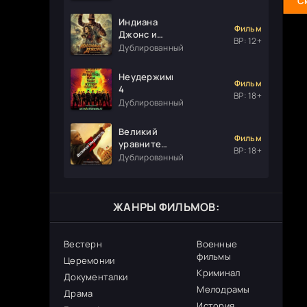
С
Индиана
Фильм
Джонс и
ВР: 12+
колесо
Дублированный
судьбы
Неудержимые
Фильм
4
ВР: 18+
Дублированный
Великий
Фильм
уравнитель
ВР: 18+
3
Дублированный
ЖАНРЫ ФИЛЬМОВ:
Вестерн
Военные
фильмы
Церемонии
Криминал
Документалки
Мелодрамы
Драма
История