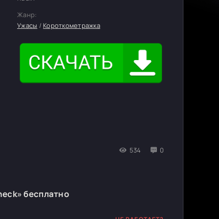
Жанр:
Ужасы
/
Короткометражка
534
0
heck» бесплатно