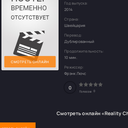
Год выпуска:
2014
Страна:
Швейцария
Перевод:
Дублированный
Продолжительность:
10 мин.
СМОТРЕТЬ ОНЛАЙН
Режиссер:
Фрэнк Лючс
0
0
Голосов:
Смотреть онлайн «Reality C