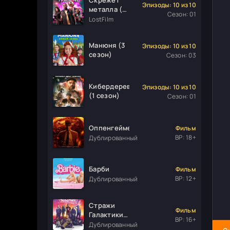
Эпизоды: 10 из 10
металла (1
Сезон: 01
сезон)
LostFilm
Манюня (3
Эпизоды: 10 из 10
сезон)
Сезон: 03
Кибердеревня
Эпизоды: 10 из 10
(1 сезон)
Сезон: 01
Оппенгеймер
Фильм
ВР: 18+
Дублированный
Барби
Фильм
ВР: 12+
Дублированный
Стражи
Фильм
Галактики.
ВР: 16+
Часть 3
Дублированный