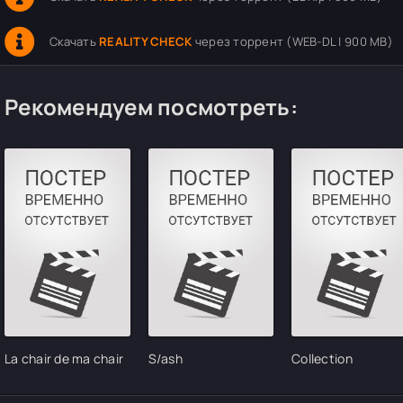
Скачать
REALITY CHECK
через торрент (WEB-DL | 900 MB)
Рекомендуем посмотреть:
La chair de ma chair
S/ash
Collection