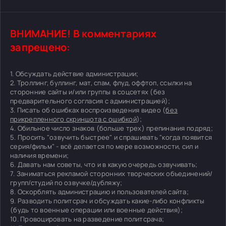
ВНИМАНИЕ! В комментариях
запрещено:
1. Обсуждать действие администрации;
2. Троллинг, буллинг, мат, спам, флуд, оффтоп, ссылки на
сторонние сайты и/или группы в соцсетях (без
предварительного согласия с администрацией);
3. Писать об ошибках воспроизведения видео (
без
прикрепленного скриншота с ошибкой
);
4. Обильное число знаков (больше трех) препинания подряд;
5. Просить "озвучить быстрее" и спрашивать "когда появится
серия/фильм" - всё делается по мере возможности, сил и
наличия времени;
6. Давать нам советы, что и в какую очередь озвучивать;
7. Заниматься рекламой сторонних творческих объединений/
групп/студий по озвучке/дубляжу;
8. Оскорблять администрацию и пользователей сайта;
9. Разводить политсрач и обсуждать какие-либо конфликты
(будь то военные операции или военные действия);
10. Провоцировать на разведение политсрача;