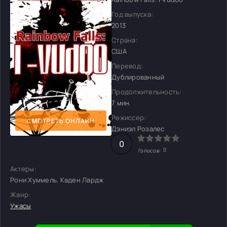
Год выпуска:
2013
Страна:
США
Перевод:
Дублированный
Продолжительность:
7 мин.
Режиссер:
СМОТРЕТЬ ОНЛАЙН
Дэниэл Розалес
0
0
Голосов:
Актеры:
Рони Хуммель, Каден Лардж
Жанр:
Ужасы