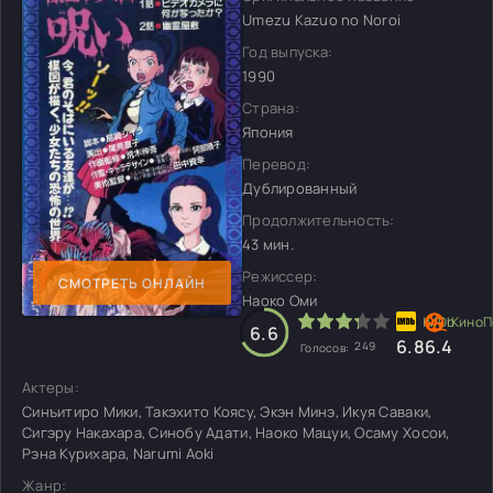
Umezu Kazuo no Noroi
Год выпуска:
1990
Страна:
Япония
Перевод:
Дублированный
Продолжительность:
43 мин.
Режиссер:
СМОТРЕТЬ ОНЛАЙН
Наоко Оми
6.6
6.8
6.4
249
Голосов:
Актеры:
Синъитиро Мики, Такэхито Коясу, Экэн Минэ, Икуя Саваки,
Сигэру Накахара, Синобу Адати, Наоко Мацуи, Осаму Хосои,
Рэна Курихара, Narumi Aoki
Жанр: