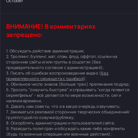
October
ВНИМАНИЕ! В комментариях
запрещено:
1. Обсуждать действие администрации;
2. Троллинг, буллинг, мат, спам, флуд, оффтоп, ссылки на
сторонние сайты и/или группы в соцсетях (без
предварительного согласия с администрацией);
3. Писать об ошибках воспроизведения видео (
без
прикрепленного скриншота с ошибкой
);
4. Обильное число знаков (больше трех) препинания подряд;
5. Просить "озвучить быстрее" и спрашивать "когда появится
серия/фильм" - всё делается по мере возможности, сил и
наличия времени;
6. Давать нам советы, что и в какую очередь озвучивать;
7. Заниматься рекламой сторонних творческих объединений/
групп/студий по озвучке/дубляжу;
8. Оскорблять администрацию и пользователей сайта;
9. Разводить политсрач и обсуждать какие-либо конфликты
(будь то военные операции или военные действия);