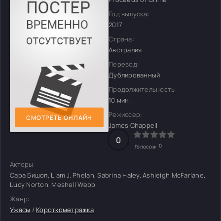
Год выпуска:
2017
Страна:
Австралия
Перевод:
Дублированный
Продолжительность:
10 мин.
Режиссер:
СМОТРЕТЬ ОНЛАЙН
James Chappell
0
0
Голосов:
Актеры:
Сара Бишоп, Liam J. Phelan, Sabrina Haley, Ashleigh McFarlane,
Lucy Norton, Meshell Webb
Жанр:
Ужасы
/
Короткометражка