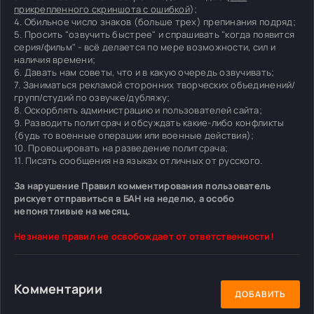
прикрепленного скриншота с ошибкой
);
4. Обильное число знаков (больше трех) препинания подряд;
5. Просить "озвучить быстрее" и спрашивать "когда появится
серия/фильм" - всё делается по мере возможности, сил и
наличия времени;
6. Давать нам советы, что и в какую очередь озвучивать;
7. Заниматься рекламой сторонних творческих объединений/
групп/студий по озвучке/дубляжу;
8. Оскорблять администрацию и пользователей сайта;
9. Разводить политсрач и обсуждать какие-либо конфликты
(будь то военные операции или военные действия);
10. Провоцировать на разведение политсрача;
11. Писать сообщения на языках отличных от русского.
За нарушение Правил комментирования пользователь
рискует отправиться в БАН на неделю, а особо
непонятливые на месяц.
Незнание правил не освобождает от ответственности!
Комментарии
ДОБАВИТЬ