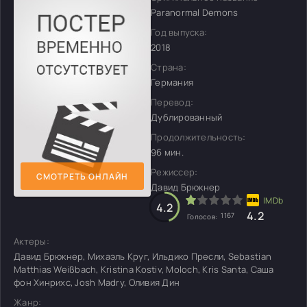
Paranormal Demons
Год выпуска:
2018
Страна:
Германия
Перевод:
Дублированный
Продолжительность:
96 мин.
Режиссер:
СМОТРЕТЬ ОНЛАЙН
Давид Брюкнер
4.2
4.2
1167
Голосов:
Актеры:
Давид Брюкнер, Михаэль Круг, Ильдико Пресли, Sebastian
Matthias Weißbach, Kristina Kostiv, Moloch, Kris Santa, Саша
фон Хинрихс, Josh Madry, Оливия Дин
Жанр: