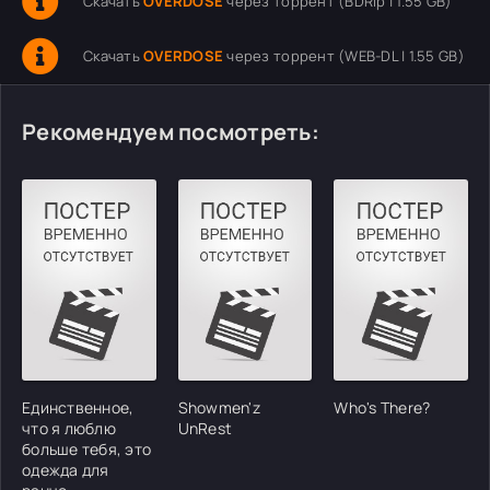
Скачать
OVERDOSE
через торрент (BDRip | 1.55 GB)
Скачать
OVERDOSE
через торрент (WEB-DL | 1.55 GB)
Рекомендуем посмотреть:
Единственное,
Showmen'z
Who's There?
что я люблю
UnRest
больше тебя, это
одежда для