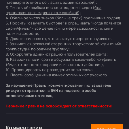
предварительного согласия с администрацией);
3. Писать об ошибках воспроизведения видео (
без
прикрепленного скриншота с ошибкой
);
4. Обильное число знаков (больше трех) препинания подряд;
5. Просить "озвучить быстрее" и спрашивать "когда появится
серия/фильм" - всё делается по мере возможности, сил и
наличия времени;
6. Давать нам советы, что и в какую очередь озвучивать;
7. Заниматься рекламой сторонних творческих объединений/
групп/студий по озвучке/дубляжу;
8. Оскорблять администрацию и пользователей сайта;
9. Разводить политсрач и обсуждать какие-либо конфликты
(будь то военные операции или военные действия);
10. Провоцировать на разведение политсрача;
11. Писать сообщения на языках отличных от русского.
За нарушение Правил комментирования пользователь
рискует отправиться в БАН на неделю, а особо
непонятливые на месяц.
Незнание правил не освобождает от ответственности!
Комментарии