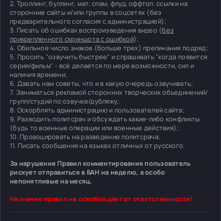
2. Троллинг, буллинг, мат, спам, флуд, оффтоп, ссылки на
сторонние сайты и/или группы в соцсетях (без
предварительного согласия с администрацией);
3. Писать об ошибках воспроизведения видео (
без
прикрепленного скриншота с ошибкой
);
4. Обильное число знаков (больше трех) препинания подряд;
5. Просить "озвучить быстрее" и спрашивать "когда появится
серия/фильм" - всё делается по мере возможности, сил и
наличия времени;
6. Давать нам советы, что и в какую очередь озвучивать;
7. Заниматься рекламой сторонних творческих объединений/
групп/студий по озвучке/дубляжу;
8. Оскорблять администрацию и пользователей сайта;
9. Разводить политсрач и обсуждать какие-либо конфликты
(будь то военные операции или военные действия);
10. Провоцировать на разведение политсрача;
11. Писать сообщения на языках отличных от русского.
За нарушение Правил комментирования пользователь
рискует отправиться в БАН на неделю, а особо
непонятливые на месяц.
Незнание правил не освобождает от ответственности!