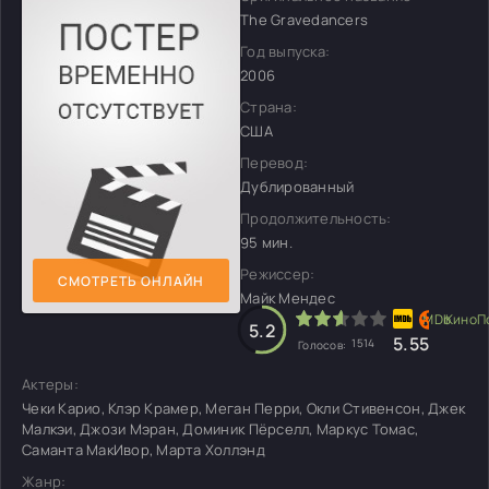
The Gravedancers
Год выпуска:
2006
Страна:
США
Перевод:
Дублированный
Продолжительность:
95 мин.
Режиссер:
СМОТРЕТЬ ОНЛАЙН
Майк Мендес
5.2
5.5
5
1514
Голосов:
Актеры:
Чеки Карио, Клэр Крамер, Меган Перри, Окли Стивенсон, Джек
Малкэи, Джози Мэран, Доминик Пёрселл, Маркус Томас,
Саманта МакИвор, Марта Холлэнд
Жанр: