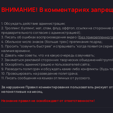
ВНИМАНИЕ! В комментариях запрещ
1. Обсуждать действие администрации;
2. Троллинг, буллинг, мат, спам, флуд, оффтоп, ссылки на сторонние
предварительного согласия с администрацией);
3. Писать об ошибках воспроизведения видео (
без прикрепленного
4. Обильное число знаков (больше трех) препинания подряд;
5. Просить "озвучить быстрее" и спрашивать "когда появится серия
наличия времени;
6. Давать нам советы, что и в какую очередь озвучивать;
7. Заниматься рекламой сторонних творческих объединений/групп/
8. Оскорблять администрацию и пользователей сайта;
9. Разводить политсрач и обсуждать какие-либо конфликты (будь т
10. Провоцировать на разведение политсрача;
11. Писать сообщения на языках отличных от русского.
За нарушение Правил комментирования пользователь рискует отп
непонятливые на месяц.
Незнание правил не освобождает от ответственности!