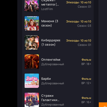
Эпизоды: 10 из 10
металла (1
Сезон: 01
сезон)
LostFilm
Манюня (3
Эпизоды: 10 из 10
сезон)
Сезон: 03
Кибердеревня
Эпизоды: 10 из 10
(1 сезон)
Сезон: 01
Оппенгеймер
Фильм
ВР: 18+
Дублированный
Барби
Фильм
ВР: 12+
Дублированный
Стражи
Фильм
Галактики.
ВР: 16+
Часть 3
Дублированный