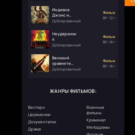
С
Индиана
Фильм
Джонс и
ВР: 12+
колесо
Дублированный
судьбы
Неудержимые
Фильм
4
ВР: 18+
Дублированный
Великий
Фильм
уравнитель
ВР: 18+
3
Дублированный
ЖАНРЫ ФИЛЬМОВ:
Вестерн
Военные
фильмы
Церемонии
Криминал
Документалки
Мелодрамы
Драма
История