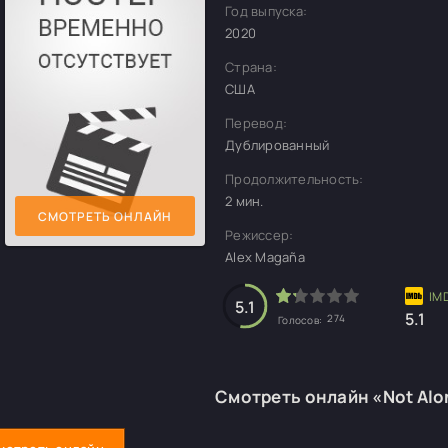
Год выпуска:
2020
Страна:
США
Перевод:
Дублированный
Продолжительность:
2 мин.
СМОТРЕТЬ ОНЛАЙН
Режиссер:
Alex Magaña
5.1
5.1
274
Голосов:
Смотреть онлайн «Not Alo