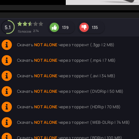
hd2160
hd1440
highres
hd1080
hd720
large
medium
small
tiny
5.1
139
135
274
Голосов:
Скачать
NOT ALONE
через торрент (.3gp | 2 MB)
Скачать
NOT ALONE
через торрент (.mp4 | 7 MB)
Скачать
NOT ALONE
через торрент (.avi | 34 MB)
Скачать
NOT ALONE
через торрент (DVDRip | 50 MB)
Скачать
NOT ALONE
через торрент (HDRip | 70 MB)
Скачать
NOT ALONE
через торрент (WEB-DLRip | 74 MB)
Скачать
NOT ALONE
через торрент (BDRip | 100 MB)