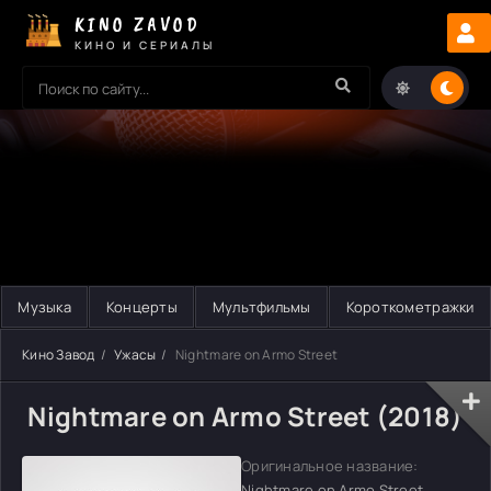
KINO ZAVOD
КИНО И СЕРИАЛЫ
Музыка
Концерты
Мультфильмы
Короткометражки
Кино Завод
Ужасы
Nightmare on Armo Street
Nightmare on Armo Street (2018)
Оригинальное название:
Nightmare on Armo Street