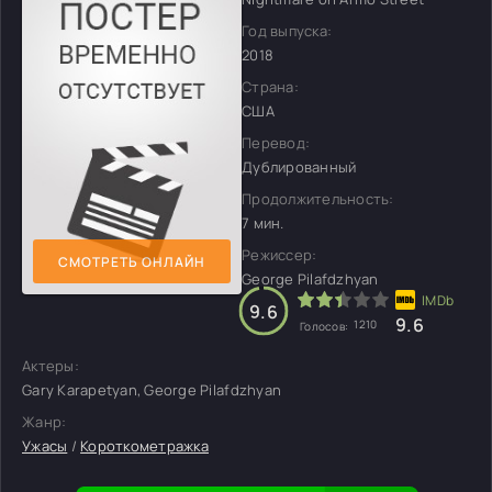
Год выпуска:
2018
Страна:
США
Перевод:
Дублированный
Продолжительность:
7 мин.
Режиссер:
СМОТРЕТЬ ОНЛАЙН
George Pilafdzhyan
9.6
9.6
1210
Голосов:
Актеры:
Gary Karapetyan, George Pilafdzhyan
Жанр:
Ужасы
/
Короткометражка