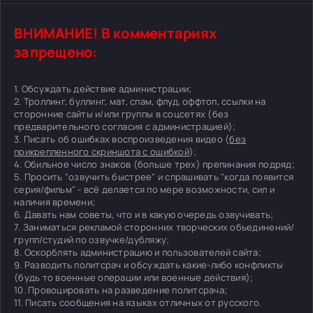
ВНИМАНИЕ! В комментариях
запрещено:
1. Обсуждать действие администрации;
2. Троллинг, буллинг, мат, спам, флуд, оффтоп, ссылки на
сторонние сайты и/или группы в соцсетях (без
предварительного согласия с администрацией);
3. Писать об ошибках воспроизведения видео (
без
прикрепленного скриншота с ошибкой
);
4. Обильное число знаков (больше трех) препинания подряд;
5. Просить "озвучить быстрее" и спрашивать "когда появится
серия/фильм" - всё делается по мере возможности, сил и
наличия времени;
6. Давать нам советы, что и в какую очередь озвучивать;
7. Заниматься рекламой сторонних творческих объединений/
групп/студий по озвучке/дубляжу;
8. Оскорблять администрацию и пользователей сайта;
9. Разводить политсрач и обсуждать какие-либо конфликты
(будь то военные операции или военные действия);
10. Провоцировать на разведение политсрача;
11. Писать сообщения на языках отличных от русского.