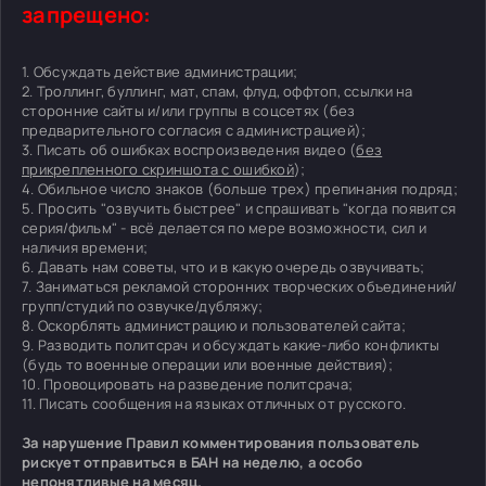
запрещено:
1. Обсуждать действие администрации;
2. Троллинг, буллинг, мат, спам, флуд, оффтоп, ссылки на
сторонние сайты и/или группы в соцсетях (без
предварительного согласия с администрацией);
3. Писать об ошибках воспроизведения видео (
без
прикрепленного скриншота с ошибкой
);
4. Обильное число знаков (больше трех) препинания подряд;
5. Просить "озвучить быстрее" и спрашивать "когда появится
серия/фильм" - всё делается по мере возможности, сил и
наличия времени;
6. Давать нам советы, что и в какую очередь озвучивать;
7. Заниматься рекламой сторонних творческих объединений/
групп/студий по озвучке/дубляжу;
8. Оскорблять администрацию и пользователей сайта;
9. Разводить политсрач и обсуждать какие-либо конфликты
(будь то военные операции или военные действия);
10. Провоцировать на разведение политсрача;
11. Писать сообщения на языках отличных от русского.
За нарушение Правил комментирования пользователь
рискует отправиться в БАН на неделю, а особо
непонятливые на месяц.