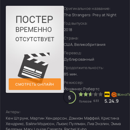
Оригинальное название:
The Strangers: Prey at Night
Год выпуска:
2018
Страна:
США, Великобритания
Перевод:
Дублированный
Продолжительность:
85 мин.
Режиссер:
СМОТРЕТЬ ОНЛАЙН
Йоханнес Робертс
5
5.2
4.9
633
Голосов:
Актеры:
Кен Штрунк, Мартин Хендерсон, Дэмиэн Маффей, Кристина
Хендрикс, Бэйли Мэдисон, Льюис Пуллман, Лиа Энзлин, Эмма
Белломи, Mary Louise Casanta, Rachel Kuhn