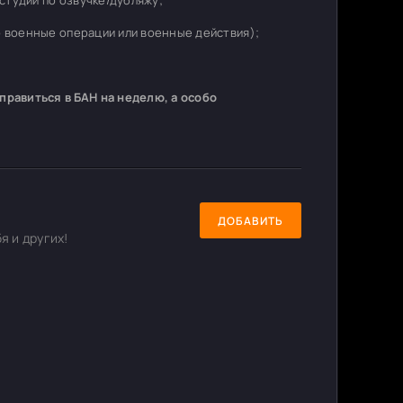
студий по озвучке/дубляжу;
о военные операции или военные действия);
равиться в БАН на неделю, а особо
ДОБАВИТЬ
я и других!