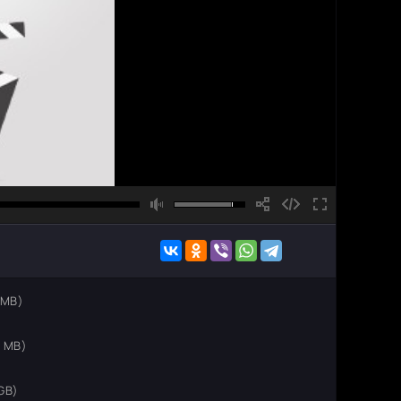
 MB)
5 MB)
 GB)