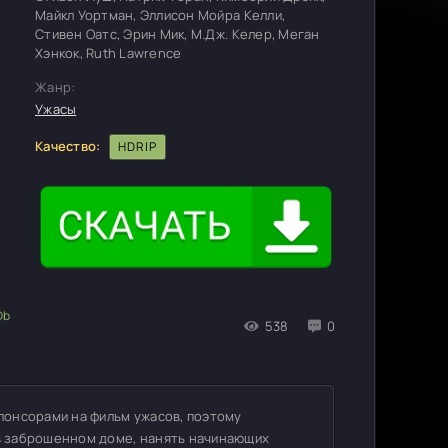
Майкл Уортман, Эллисон Мойра Келли,
Стивен Оатс, Эрин Мик, М.Дж. Келер, Меган
Хэнкок, Ruth Lawrence
Жанр:
Ужасы
Качество:
HDRIP
538
0
понсорами на фильм ужасов, поэтому
в заброшенном доме, нанять начинающих