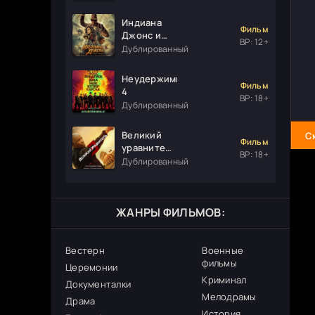
Индиана
Фильм
Джонс и
ВР: 12+
колесо
Дублированный
судьбы
Неудержимые
Фильм
4
ВР: 18+
Дублированный
Великий
С
Фильм
уравнитель
ВР: 18+
3
Дублированный
ЖАНРЫ ФИЛЬМОВ:
Вестерн
Военные
фильмы
Церемонии
Криминал
Документалки
Мелодрамы
Драма
История