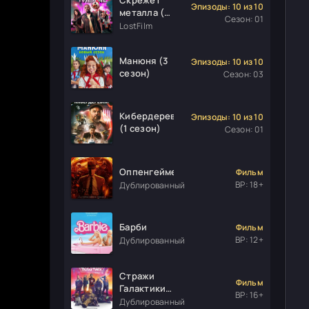
Эпизоды: 10 из 10
металла (1
Сезон: 01
сезон)
LostFilm
Манюня (3
Эпизоды: 10 из 10
сезон)
Сезон: 03
Кибердеревня
Эпизоды: 10 из 10
(1 сезон)
Сезон: 01
Оппенгеймер
Фильм
ВР: 18+
Дублированный
Барби
Фильм
ВР: 12+
Дублированный
Стражи
Фильм
Галактики.
ВР: 16+
Часть 3
Дублированный