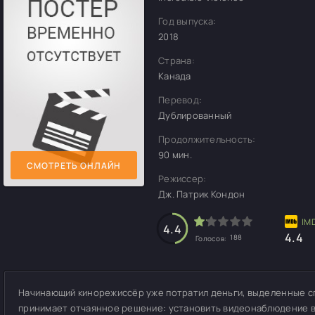
Год выпуска:
2018
Страна:
Канада
Перевод:
Дублированный
Продолжительность:
90 мин.
СМОТРЕТЬ ОНЛАЙН
Режиссер:
Дж. Патрик Кондон
4.4
4.4
188
Голосов:
Начинающий кинорежиссёр уже потратил деньги, выделенные с
принимает отчаянное решение: установить видеонаблюдение 