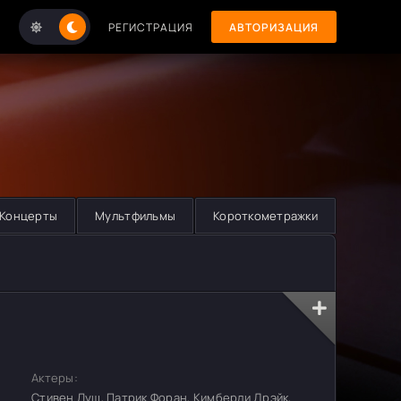
РЕГИСТРАЦИЯ
АВТОРИЗАЦИЯ
Концерты
Мультфильмы
Короткометражки
Актеры:
Стивен Луш, Патрик Форан, Кимберли Дрэйк,