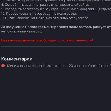
7. Заниматься рекламой сторонних творческих объединений/групп/
8. Оскорблять администрацию и пользователей сайта;
9. Разводить политсрач и обсуждать какие-либо конфликты (будь т
10. Провоцировать на разведение политсрача;
11. Писать сообщения на языках отличных от русского.
За нарушение Правил комментирования пользователь рискует отп
непонятливые на месяц.
Незнание правил не освобождает от ответственности!
Комментарии
Минимальная длина комментария - 20 знаков. Уважайте себ