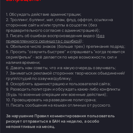
1. Обсуждать действие администрации;
2. Троллинг, буллинг, мат, спам, флуд, оффтоп, ссылки на
сторонние сайты и/или группы в соцсетях (без
предварительного согласия с администрацией);
3. Писать об ошибках воспроизведения видео (
без
прикрепленного скриншота с ошибкой
);
4. Обильное число знаков (больше трех) препинания подряд;
5. Просить "озвучить быстрее" и спрашивать "когда появится
серия/фильм" - всё делается по мере возможности, сил и
наличия времени;
6. Давать нам советы, что и в какую очередь озвучивать;
7. Заниматься рекламой сторонних творческих объединений/
групп/студий по озвучке/дубляжу;
8. Оскорблять администрацию и пользователей сайта;
9. Разводить политсрач и обсуждать какие-либо конфликты
(будь то военные операции или военные действия);
10. Провоцировать на разведение политсрача;
11. Писать сообщения на языках отличных от русского.
За нарушение Правил комментирования пользователь
рискует отправиться в БАН на неделю, а особо
непонятливые на месяц.