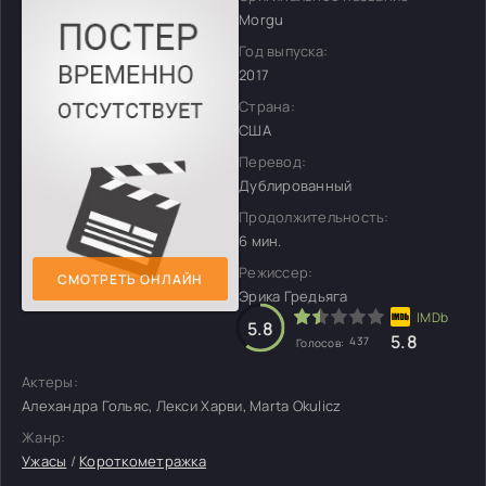
Morgu
Год выпуска:
2017
Страна:
США
Перевод:
Дублированный
Продолжительность:
6 мин.
Режиссер:
СМОТРЕТЬ ОНЛАЙН
Эрика Гредьяга
5.8
5.8
437
Голосов:
Актеры:
Алехандра Гольяс, Лекси Харви, Marta Okulicz
Жанр:
Ужасы
/
Короткометражка