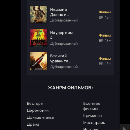
Индиана
Фильм
Джонс и
ВР: 12+
колесо
Дублированный
судьбы
Неудержимые
Фильм
4
ВР: 18+
Дублированный
Великий
Фильм
уравнитель
ВР: 18+
3
Дублированный
ЖАНРЫ ФИЛЬМОВ:
Вестерн
Военные
фильмы
Церемонии
Криминал
Документалки
Мелодрамы
Драма
История