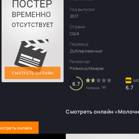
Год выпуска:
2017
Страна:
США
Перевод:
Дублированный
Режиссер:
Рэймонд Мамрак
СМОТРЕТЬ ОНЛАЙН
6.7
6.7
181
Голосов:
Смотреть онлайн «Молочн
мотреть онлайн