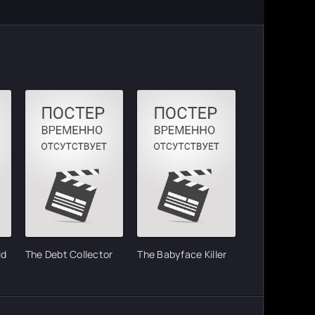
ld
The Debt Collector
The Babyface Killer