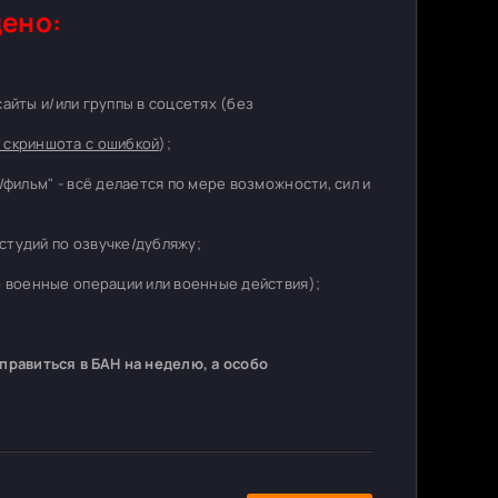
ено:
 сайты и/или группы в соцсетях (без
 скриншота с ошибкой
);
/фильм" - всё делается по мере возможности, сил и
студий по озвучке/дубляжу;
о военные операции или военные действия);
равиться в БАН на неделю, а особо