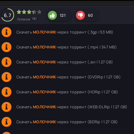
hd2160
hd1440
highres
hd1080
hd720
large
medium
small
tiny
6.7
121
60
181
Голосов:
Скачать
МОЛОЧНИК
через торрент (.3gp | 53 MB)
Скачать
МОЛОЧНИК
через торрент (.mp4 | 347 MB)
Скачать
МОЛОЧНИК
через торрент (.avi | 1.27 GB)
Скачать
МОЛОЧНИК
через торрент (DVDRip | 1.27 GB)
Скачать
МОЛОЧНИК
через торрент (HDRip | 1.27 GB)
Скачать
МОЛОЧНИК
через торрент (WEB-DLRip | 1.27 GB)
Скачать
МОЛОЧНИК
через торрент (BDRip | 1.27 GB)