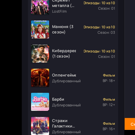
Эпизоды: 10 из 10
металла (1
Сезон: 01
сезон)
LostFilm
Манюня (3
Эпизоды: 10 из 10
сезон)
Сезон: 03
Кибердеревня
Эпизоды: 10 из 10
(1 сезон)
Сезон: 01
Оппенгеймер
Фильм
ВР: 18+
Дублированный
Барби
Фильм
ВР: 12+
Дублированный
Стражи
Фильм
С
Галактики.
ВР: 16+
Часть 3
Дублированный