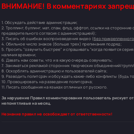
ВНИМАНИЕ! В комментариях запрещ
1. Обсуждать действие администрации;
2. Троллинг, буллинг, мат, спам, флуд, оффтоп, ссылки на сторонние
предварительного согласия с администрацией);
3. Писать об ошибках воспроизведения видео (
без прикрепленного
4. Обильное число знаков (больше трех) препинания подряд;
5. Просить "озвучить быстрее" и спрашивать "когда появится серия
наличия времени;
6. Давать нам советы, что и в какую очередь озвучивать;
7. Заниматься рекламой сторонних творческих объединений/групп/
8. Оскорблять администрацию и пользователей сайта;
9. Разводить политсрач и обсуждать какие-либо конфликты (будь т
10. Провоцировать на разведение политсрача;
11. Писать сообщения на языках отличных от русского.
За нарушение Правил комментирования пользователь рискует отп
непонятливые на месяц.
Незнание правил не освобождает от ответственности!