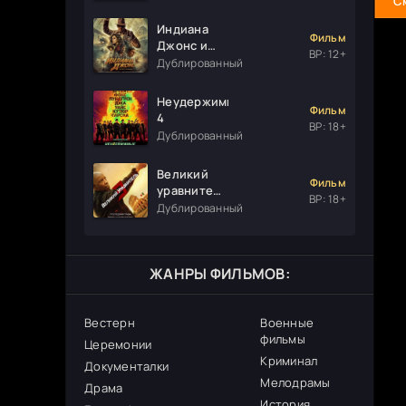
С
Индиана
Фильм
Джонс и
ВР: 12+
колесо
Дублированный
судьбы
Неудержимые
Фильм
4
ВР: 18+
Дублированный
Великий
Фильм
уравнитель
ВР: 18+
3
Дублированный
ЖАНРЫ ФИЛЬМОВ:
Вестерн
Военные
фильмы
Церемонии
Криминал
Документалки
Мелодрамы
Драма
История