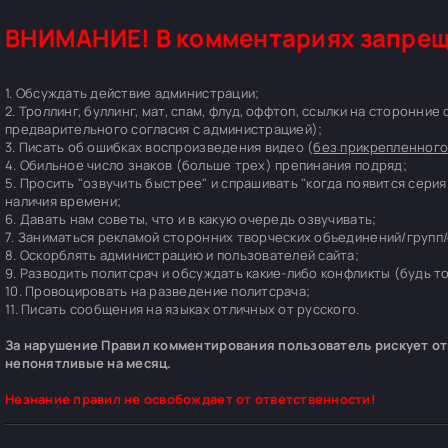
ВНИМАНИЕ! В комментариях запрещ
1. Обсуждать действие администрации;
2. Троллинг, буллинг, мат, спам, флуд, оффтоп, ссылки на сторонние
предварительного согласия с администрацией);
3. Писать об ошибках воспроизведения видео (
без прикрепленного
4. Обильное число знаков (больше трех) препинания подряд;
5. Просить "озвучить быстрее" и спрашивать "когда появится серия
наличия времени;
6. Давать нам советы, что и в какую очередь озвучивать;
7. Заниматься рекламой сторонних творческих объединений/групп/
8. Оскорблять администрацию и пользователей сайта;
9. Разводить политсрач и обсуждать какие-либо конфликты (будь т
10. Провоцировать на разведение политсрача;
11. Писать сообщения на языках отличных от русского.
За нарушение Правил комментирования пользователь рискует отп
непонятливые на месяц.
Незнание правил не освобождает от ответственности!