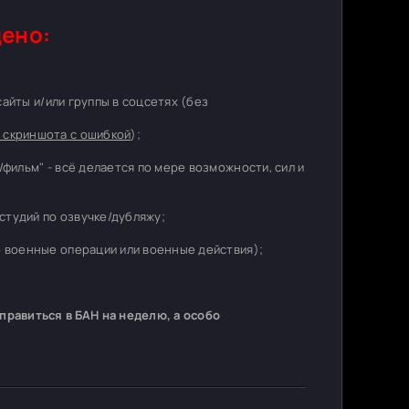
ено:
 сайты и/или группы в соцсетях (без
 скриншота с ошибкой
);
/фильм" - всё делается по мере возможности, сил и
студий по озвучке/дубляжу;
о военные операции или военные действия);
равиться в БАН на неделю, а особо