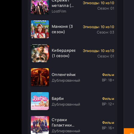
Эпизоды: 10 из 10
металла (1
Сезон: 01
сезон)
LostFilm
Манюня (3
Эпизоды: 10 из 10
сезон)
Сезон: 03
Кибердеревня
Эпизоды: 10 из 10
(1 сезон)
Сезон: 01
Оппенгеймер
Фильм
ВР: 18+
Дублированный
Барби
Фильм
ВР: 12+
Дублированный
Стражи
Фильм
Галактики.
ВР: 16+
Часть 3
Дублированный