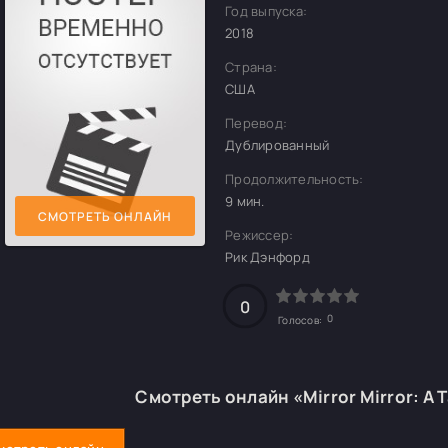
Год выпуска:
2018
Страна:
США
Перевод:
Дублированный
Продолжительность:
9 мин.
СМОТРЕТЬ ОНЛАЙН
Режиссер:
Рик Дэнфорд
0
0
Голосов:
Смотреть онлайн «Mirror Mirror: A T