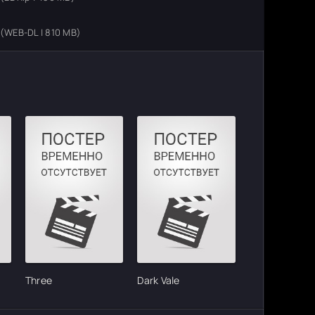
(WEB-DL | 810 MB)
Three
Dark Vale