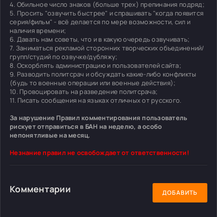
4. Обильное число знаков (больше трех) препинания подряд;
5. Просить "озвучить быстрее" и спрашивать "когда появится
серия/фильм" - всё делается по мере возможности, сил и
наличия времени;
6. Давать нам советы, что и в какую очередь озвучивать;
7. Заниматься рекламой сторонних творческих объединений/
групп/студий по озвучке/дубляжу;
8. Оскорблять администрацию и пользователей сайта;
9. Разводить политсрач и обсуждать какие-либо конфликты
(будь то военные операции или военные действия);
10. Провоцировать на разведение политсрача;
11. Писать сообщения на языках отличных от русского.
За нарушение Правил комментирования пользователь
рискует отправиться в БАН на неделю, а особо
непонятливые на месяц.
Незнание правил не освобождает от ответственности!
Комментарии
ДОБАВИТЬ