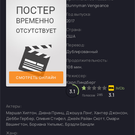
Bunnyman Vengeance
Год выпуска:
2017
Страна:
США
Перевод:
Дублированный
Продолжительность:
108 мин.
Режиссер:
СМОТРЕТЬ ОНЛАЙН
Карл Линдберг
3.1
3.1
285
Голосов:
Актеры:
Маршал Хилтон, Диана Принц, Джошуа Лэнг, Хантер Джонсон,
Дебби Гербер, Оливия Стифел, Джейк Райан Скотт, Омари
Вашингтон, Бориана Уильямс, Брэдли Бандли
Жанр: