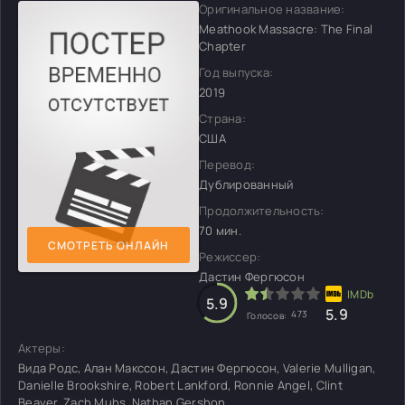
Оригинальное название:
Meathook Massacre: The Final
Chapter
Год выпуска:
2019
Страна:
США
Перевод:
Дублированный
Продолжительность:
70 мин.
СМОТРЕТЬ ОНЛАЙН
Режиссер:
Дастин Фергюсон
5.9
5.9
473
Голосов:
Актеры:
Вида Родс, Алан Макссон, Дастин Фергюсон, Valerie Mulligan,
Danielle Brookshire, Robert Lankford, Ronnie Angel, Clint
Beaver, Zach Muhs, Nathan Gershon