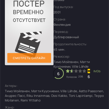
Год выпуска:
2001
Страна:
Финляндия
Перевод:
Дублированный
Продолжительность:
45 мин.
Режиссер:
СМОТРЕТЬ ОНЛАЙН
Тимо Мойланен, Матти
Куусниеми, Ville Lähde
6
6
206
Голосов:
Актеры:
Тимо Мойланен, Матти Куусниеми, Ville Lähde, Aatto Paasonen,
Андрес Пасс, Riku Innainmaa, Ossi Kakko, Toni Lapinlampi, Teppo
Moilanen, Rami Yrttiaho
Жанр: