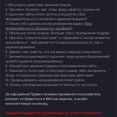
1. Обсуждать действие администрации;
2. Троллинг, буллинг, мат, спам, флуд, оффтоп, ссылки на
сторонние сайты и/или группы в соцсетях (без
предварительного согласия с администрацией);
3. Писать об ошибках воспроизведения видео (
без
прикрепленного скриншота с ошибкой
);
4. Обильное число знаков (больше трех) препинания подряд;
5. Просить "озвучить быстрее" и спрашивать "когда появится
серия/фильм" - всё делается по мере возможности, сил и
наличия времени;
6. Давать нам советы, что и в какую очередь озвучивать;
7. Заниматься рекламой сторонних творческих объединений/
групп/студий по озвучке/дубляжу;
8. Оскорблять администрацию и пользователей сайта;
9. Разводить политсрач и обсуждать какие-либо конфликты
(будь то военные операции или военные действия);
10. Провоцировать на разведение политсрача;
11. Писать сообщения на языках отличных от русского.
За нарушение Правил комментирования пользователь
рискует отправиться в БАН на неделю, а особо
непонятливые на месяц.
Незнание правил не освобождает от ответственности!