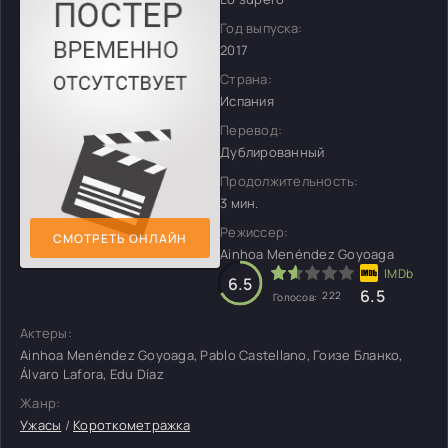
Год выпуска:
2017
Страна:
Испания
Перевод:
Дублированный
Продолжительность:
3 мин.
Режиссер:
СМОТРЕТЬ ОНЛАЙН
Ainhoa Menéndez Goyoaga
6.5
6.5
222
Голосов:
Актеры:
Ainhoa Menéndez Goyoaga, Pablo Castellano, Гоизе Бланко,
Álvaro Lafora, Edu Díaz
Жанр:
Ужасы
/
Короткометражка