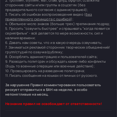
2. Троллинг, буллинг, мат, спам, флуд, оффтоп, ссылки на
сторонние сайты и/или группы в соцсетях (без
предварительного согласия с администрацией);
3. Писать об ошибках воспроизведения видео (
без
прикрепленного скриншота с ошибкой
);
4. Обильное число знаков (больше трех) препинания подряд;
5. Просить "озвучить быстрее" и спрашивать "когда появится
серия/фильм" - всё делается по мере возможности, сил и
наличия времени;
6. Давать нам советы, что и в какую очередь озвучивать;
7. Заниматься рекламой сторонних творческих объединений/
групп/студий по озвучке/дубляжу;
8. Оскорблять администрацию и пользователей сайта;
9. Разводить политсрач и обсуждать какие-либо конфликты
(будь то военные операции или военные действия);
10. Провоцировать на разведение политсрача;
11. Писать сообщения на языках отличных от русского.
За нарушение Правил комментирования пользователь
рискует отправиться в БАН на неделю, а особо
непонятливые на месяц.
Незнание правил не освобождает от ответственности!